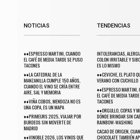
NOTICIAS
TENDENCIAS
♦♦ESPRESSO MARTINI, CUANDO
INTOLERANCIAS, ALERGI
EL CAFÉ DE MEDIA TARDE SE PUSO
COLON IRRITABLE Y SIB
TACONES
ES LO MISMO
♦♦LA CATEDRAL DE LA
♦♦CEVICHE, EL PLATO Q
MANZANILLA CUMPLE 150 AÑOS,
VERANO CON CUCHILLO
CUANDO EL VINO SE CRÍA ENTRE
♦♦ESPRESSO MARTINI,
AIRE, SAL Y MEMORIA
EL CAFÉ DE MEDIA TARDE
♦♦VIÑA COBOS, MENDOZA NO ES
TACONES
UNA COPA, ES UN MAPA
♦♦ORGULLO, COPAS Y M
♦♦PRIMEURS 2025, VIAJAR POR
DÓNDE BRINDAR SIN CAE
BURDEOS SIN MOVERTE DE
RAINBOW-WASHING
MADRID
CACAO DE ORIGEN, CUAN
♦♦VINOBLE 2026, LOS VINOS QUE
CHOCOLATE TAMBIÉN AP