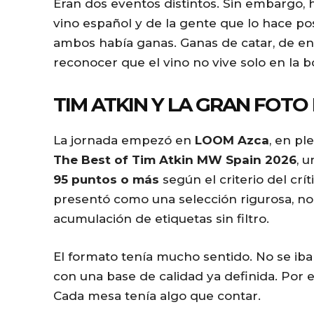
Eran dos eventos distintos. Sin embargo,
y
vino español y de la gente que lo hace p
e
ambos había ganas. Ganas de catar, de en
r
reconocer que el vino no vive solo en la b
TIM ATKIN Y LA GRAN FOTO
La jornada empezó en
LOOM Azca
, en pl
The Best of Tim Atkin MW Spain 2026
, 
95 puntos o más
según el criterio del crít
presentó como una selección rigurosa, no
acumulación de etiquetas sin filtro.
El formato tenía mucho sentido. No se iba
con una base de calidad ya definida. Por e
Cada mesa tenía algo que contar.