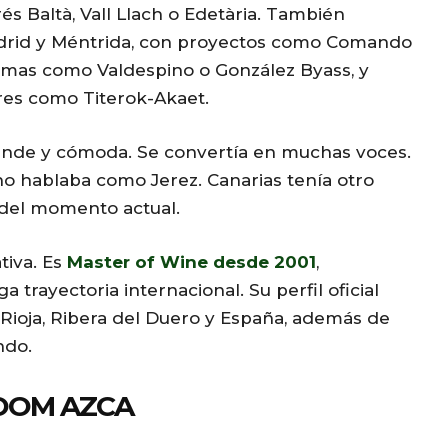
s Baltà, Vall Llach o Edetària. También
adrid y Méntrida, con proyectos como Comando
irmas como Valdespino o González Byass, y
res como Titerok-Akaet.
rande y cómoda. Se convertía en muchas voces.
 no hablaba como Jerez. Canarias tenía otro
o del momento actual.
tiva. Es
Master of Wine desde 2001
,
a trayectoria internacional. Su perfil oficial
Rioja, Ribera del Duero y España, además de
ndo.
LOOM AZCA