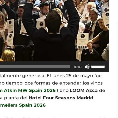
U
00:00
s
ialmente generosa. El lunes 25 de mayo fue
e
ismo tiempo, dos formas de entender los vinos
U
im Atkin MW Spain 2026
llenó
LOOM Azca
de
p
a planta del
Hotel Four Seasons Madrid
/
meliers Spain 2026
.
D
o