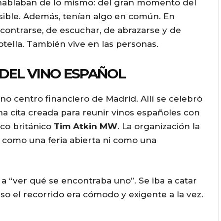
 hablaban de lo mismo: del gran momento del
w
osible. Además, tenían algo en común. En
n
contrarse, de escuchar, de abrazarse y de
A
otella. También vive en las personas.
r
r
 DEL VINO ESPAÑOL
o
w
eno centro financiero de Madrid. Allí se celebró
k
una cita creada para reunir vinos españoles con
e
ico británico
Tim Atkin MW
. La organización la
y
 como una feria abierta ni como una
s
t
o
 a “ver qué se encontraba uno”. Se iba a catar
i
so el recorrido era cómodo y exigente a la vez.
n
c