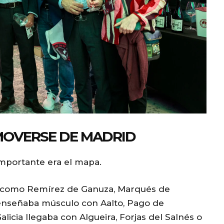
o
l
u
m
e
.
MOVERSE DE MADRID
importante era el mapa.
 como Remírez de Ganuza, Marqués de
n enseñaba músculo con Aalto, Pago de
licia llegaba con Algueira, Forjas del Salnés o