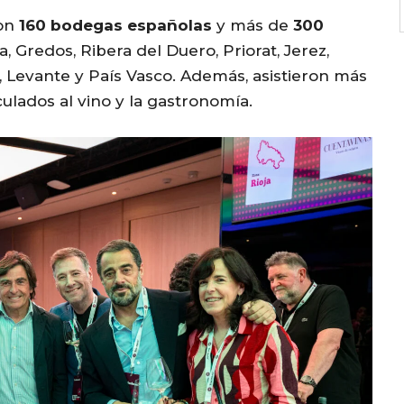
r
ron
160 bodegas españolas
y más de
300
e
ia, Gredos, Ribera del Duero, Priorat, Jerez,
a
ón, Levante y País Vasco. Además, asistieron más
s
ulados al vino y la gastronomía.
e
o
r
d
e
c
r
e
a
s
e
v