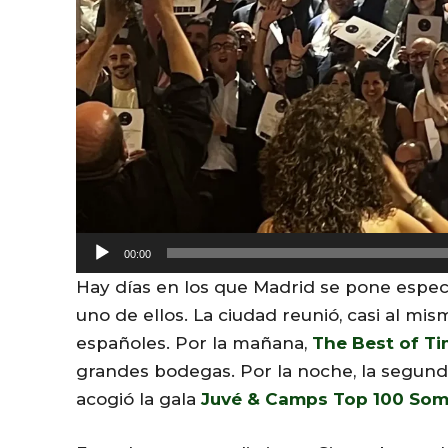
A
00:00
u
Hay días en los que Madrid se pone espec
d
uno de ellos. La ciudad reunió, casi al m
i
españoles. Por la mañana,
The Best of T
o
grandes bodegas. Por la noche, la segund
P
acogió la gala
Juvé & Camps Top 100 Som
l
a