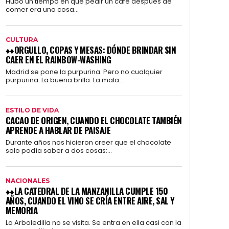
Hubo un tiempo en que pedir un café después de
comer era una cosa...
CULTURA
♦♦ORGULLO, COPAS Y MESAS: DÓNDE BRINDAR SIN
CAER EN EL RAINBOW-WASHING
Madrid se pone la purpurina. Pero no cualquier
purpurina. La buena brilla. La mala...
ESTILO DE VIDA
CACAO DE ORIGEN, CUANDO EL CHOCOLATE TAMBIÉN
APRENDE A HABLAR DE PAISAJE
Durante años nos hicieron creer que el chocolate
solo podía saber a dos cosas:...
NACIONALES
♦♦LA CATEDRAL DE LA MANZANILLA CUMPLE 150
AÑOS, CUANDO EL VINO SE CRÍA ENTRE AIRE, SAL Y
MEMORIA
La Arboledilla no se visita. Se entra en ella casi con la