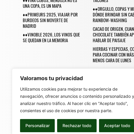
♦♦VIÑA COBOS, MENDOZA NO ES
TACONES
UNA COPA, ES UN MAPA
♦♦ORGULLO, COPAS Y M
♦♦PRIMEURS 2025, VIAJAR POR
DÓNDE BRINDAR SIN CAE
BURDEOS SIN MOVERTE DE
RAINBOW-WASHING
MADRID
CACAO DE ORIGEN, CUAN
♦♦VINOBLE 2026, LOS VINOS QUE
CHOCOLATE TAMBIÉN AP
SE QUEDAN EN LA MEMORIA
HABLAR DE PAISAJE
HIERBAS Y ESPECIAS, 
PARA COCINAR CON MÁS
MENOS CARA DE LUNES
Valoramos tu privacidad
Utilizamos cookies para mejorar tu experiencia de
navegación, ofrecer anuncios o contenido personalizado 
Una Revista Made 
analizar nuestro tráfico. Al hacer clic en "Aceptar todo",
consientes el uso de cookies por nuestra parte.
Personalizar
Rechazar todo
Aceptar todo