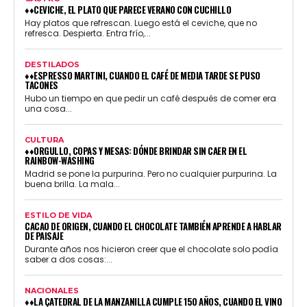
♦♦CEVICHE, EL PLATO QUE PARECE VERANO CON CUCHILLO
Hay platos que refrescan. Luego está el ceviche, que no
refresca. Despierta. Entra frío,...
DESTILADOS
♦♦ESPRESSO MARTINI, CUANDO EL CAFÉ DE MEDIA TARDE SE PUSO
TACONES
Hubo un tiempo en que pedir un café después de comer era
una cosa...
CULTURA
♦♦ORGULLO, COPAS Y MESAS: DÓNDE BRINDAR SIN CAER EN EL
RAINBOW-WASHING
Madrid se pone la purpurina. Pero no cualquier purpurina. La
buena brilla. La mala...
ESTILO DE VIDA
CACAO DE ORIGEN, CUANDO EL CHOCOLATE TAMBIÉN APRENDE A HABLAR
DE PAISAJE
Durante años nos hicieron creer que el chocolate solo podía
saber a dos cosas:...
NACIONALES
♦♦LA CATEDRAL DE LA MANZANILLA CUMPLE 150 AÑOS, CUANDO EL VINO