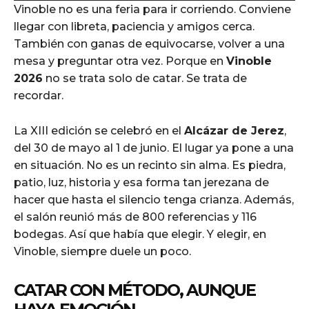
Vinoble no es una feria para ir corriendo. Conviene
d
llegar con libreta, paciencia y amigos cerca.
i
También con ganas de equivocarse, volver a una
o
mesa y preguntar otra vez. Porque en
Vinoble
P
2026
no se trata solo de catar. Se trata de
l
recordar.
a
y
La XIII edición se celebró en el
Alcázar de Jerez
,
e
del 30 de mayo al 1 de junio. El lugar ya pone a una
r
en situación. No es un recinto sin alma. Es piedra,
patio, luz, historia y esa forma tan jerezana de
hacer que hasta el silencio tenga crianza. Además,
el salón reunió más de 800 referencias y 116
bodegas. Así que había que elegir. Y elegir, en
Vinoble, siempre duele un poco.
CATAR CON MÉTODO, AUNQUE