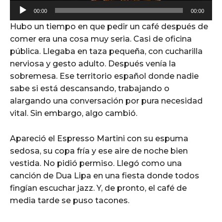
A
00:00
00:00
u
Hubo un tiempo en que pedir un café después de
d
comer era una cosa muy seria. Casi de oficina
i
pública. Llegaba en taza pequeña, con cucharilla
o
nerviosa y gesto adulto. Después venía la
P
sobremesa. Ese territorio español donde nadie
l
sabe si está descansando, trabajando o
a
alargando una conversación por pura necesidad
y
vital. Sin embargo, algo cambió.
e
r
Apareció el Espresso Martini con su espuma
sedosa, su copa fría y ese aire de noche bien
vestida. No pidió permiso. Llegó como una
canción de Dua Lipa en una fiesta donde todos
fingían escuchar jazz. Y, de pronto, el café de
media tarde se puso tacones.