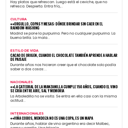
Hay platos que refrescan. Luego está el ceviche, que no
refresca. Despierta. Entra frío,...
CULTURA
♦♦ORGULLO, COPAS Y MESAS: DÓNDE BRINDAR SIN CAER EN EL
RAINBOW-WASHING
Madrid se pone la purpurina. Pero no cualquier purpurina. La
buena brilla. La mala...
ESTILO DE VIDA
CACAO DE ORIGEN, CUANDO EL CHOCOLATE TAMBIÉN APRENDE A HABLAR
DE PAISAJE
Durante años nos hicieron creer que el chocolate solo podía
saber a dos cosas:...
NACIONALES
♦♦LA CATEDRAL DE LA MANZANILLA CUMPLE 150 AÑOS, CUANDO EL VINO
SE CRÍA ENTRE AIRE, SAL Y MEMORIA
La Arboledilla no se visita. Se entra en ella casi con la misma
actitud...
INTERNACIONALES
♦♦VIÑA COBOS, MENDOZA NO ES UNA COPA, ES UN MAPA
Durante años, hablar de vino argentino era decir Malbec,
carne y parrilla. Una trilogía...