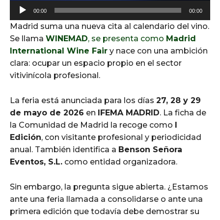
A
00:00
00:00
u
Madrid suma una nueva cita al calendario del vino.
d
Se llama
WINEMAD
, se presenta como
Madrid
i
International Wine Fair
y nace con una ambición
o
clara: ocupar un espacio propio en el sector
P
vitivinícola profesional.
l
a
La feria está anunciada para los días
27, 28 y 29
y
de mayo de 2026
en
IFEMA MADRID
. La ficha de
e
la Comunidad de Madrid la recoge como
I
r
Edición
, con visitante profesional y periodicidad
anual. También identifica a
Benson Señora
Eventos, S.L.
como entidad organizadora.
Sin embargo, la pregunta sigue abierta. ¿Estamos
ante una feria llamada a consolidarse o ante una
primera edición que todavía debe demostrar su