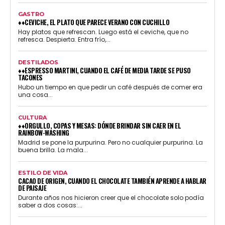
GASTRO
♦♦CEVICHE, EL PLATO QUE PARECE VERANO CON CUCHILLO
Hay platos que refrescan. Luego está el ceviche, que no
refresca. Despierta. Entra frío,...
DESTILADOS
♦♦ESPRESSO MARTINI, CUANDO EL CAFÉ DE MEDIA TARDE SE PUSO
TACONES
Hubo un tiempo en que pedir un café después de comer era
una cosa...
CULTURA
♦♦ORGULLO, COPAS Y MESAS: DÓNDE BRINDAR SIN CAER EN EL
RAINBOW-WASHING
Madrid se pone la purpurina. Pero no cualquier purpurina. La
buena brilla. La mala...
ESTILO DE VIDA
CACAO DE ORIGEN, CUANDO EL CHOCOLATE TAMBIÉN APRENDE A HABLAR
DE PAISAJE
Durante años nos hicieron creer que el chocolate solo podía
saber a dos cosas:...