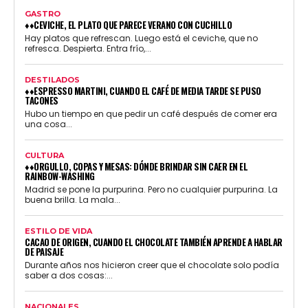
GASTRO
♦♦CEVICHE, EL PLATO QUE PARECE VERANO CON CUCHILLO
Hay platos que refrescan. Luego está el ceviche, que no
refresca. Despierta. Entra frío,...
DESTILADOS
♦♦ESPRESSO MARTINI, CUANDO EL CAFÉ DE MEDIA TARDE SE PUSO
TACONES
Hubo un tiempo en que pedir un café después de comer era
una cosa...
CULTURA
♦♦ORGULLO, COPAS Y MESAS: DÓNDE BRINDAR SIN CAER EN EL
RAINBOW-WASHING
Madrid se pone la purpurina. Pero no cualquier purpurina. La
buena brilla. La mala...
ESTILO DE VIDA
CACAO DE ORIGEN, CUANDO EL CHOCOLATE TAMBIÉN APRENDE A HABLAR
DE PAISAJE
Durante años nos hicieron creer que el chocolate solo podía
saber a dos cosas:...
NACIONALES