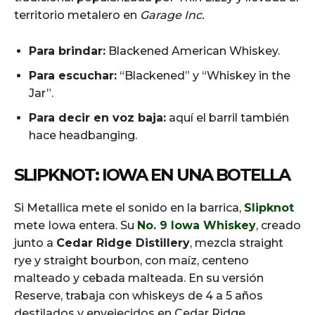
territorio metalero en
Garage Inc.
Para brindar:
Blackened American Whiskey.
Para escuchar:
“Blackened” y “Whiskey in the
Jar”.
Para decir en voz baja:
aquí el barril también
hace headbanging.
SLIPKNOT: IOWA EN UNA BOTELLA
Si Metallica mete el sonido en la barrica,
Slipknot
mete Iowa entera. Su
No. 9 Iowa Whiskey
, creado
junto a
Cedar Ridge Distillery
, mezcla straight
rye y straight bourbon, con maíz, centeno
malteado y cebada malteada. En su versión
Reserve, trabaja con whiskeys de 4 a 5 años
destilados y envejecidos en Cedar Ridge.