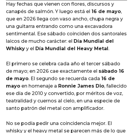
Hay fechas que vienen con flores, discursos y
d
canapés de salmón. Y luego está el
16 de mayo
,
i
que en 2026 llega con vaso ancho, chupa negra y
o
una guitarra entrando como una excavadora
P
sentimental. Ese sábado coinciden dos santorales
l
laicos de mucho carácter: el
Día Mundial del
a
Whisky
y el
Día Mundial del Heavy Metal
.
y
e
El primero se celebra cada año el tercer sábado
r
de mayo; en 2026 cae exactamente el
sábado 16
de mayo
. El segundo se recuerda cada
16 de
mayo
en homenaje a
Ronnie James Dio
, fallecido
ese día de 2010 y convertido, por méritos de voz,
teatralidad y cuernos al cielo, en una especie de
santo patrón del metal con amplificador.
No se podía pedir una coincidencia mejor. El
whisky y el heavy metal se parecen más de lo que