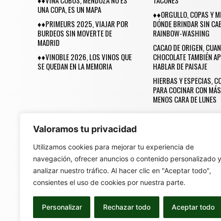
♦♦VIÑA COBOS, MENDOZA NO ES
TACONES
UNA COPA, ES UN MAPA
♦♦ORGULLO, COPAS Y M
♦♦PRIMEURS 2025, VIAJAR POR
DÓNDE BRINDAR SIN CAE
BURDEOS SIN MOVERTE DE
RAINBOW-WASHING
MADRID
CACAO DE ORIGEN, CUAN
♦♦VINOBLE 2026, LOS VINOS QUE
CHOCOLATE TAMBIÉN AP
SE QUEDAN EN LA MEMORIA
HABLAR DE PAISAJE
HIERBAS Y ESPECIAS, 
PARA COCINAR CON MÁS
MENOS CARA DE LUNES
Valoramos tu privacidad
Utilizamos cookies para mejorar tu experiencia de
navegación, ofrecer anuncios o contenido personalizado 
Una Revista Made 
analizar nuestro tráfico. Al hacer clic en "Aceptar todo",
consientes el uso de cookies por nuestra parte.
Personalizar
Rechazar todo
Aceptar todo