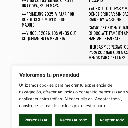
♦♦VIÑA COBOS, MENDOZA NO ES
TACONES
UNA COPA, ES UN MAPA
♦♦ORGULLO, COPAS Y M
♦♦PRIMEURS 2025, VIAJAR POR
DÓNDE BRINDAR SIN CAE
BURDEOS SIN MOVERTE DE
RAINBOW-WASHING
MADRID
CACAO DE ORIGEN, CUAN
♦♦VINOBLE 2026, LOS VINOS QUE
CHOCOLATE TAMBIÉN AP
SE QUEDAN EN LA MEMORIA
HABLAR DE PAISAJE
HIERBAS Y ESPECIAS, 
PARA COCINAR CON MÁS
MENOS CARA DE LUNES
Valoramos tu privacidad
Utilizamos cookies para mejorar tu experiencia de
navegación, ofrecer anuncios o contenido personalizado 
Una Revista Made 
analizar nuestro tráfico. Al hacer clic en "Aceptar todo",
consientes el uso de cookies por nuestra parte.
Personalizar
Rechazar todo
Aceptar todo