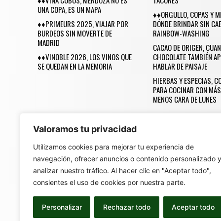
♦♦VIÑA COBOS, MENDOZA NO ES
TACONES
UNA COPA, ES UN MAPA
♦♦ORGULLO, COPAS Y M
♦♦PRIMEURS 2025, VIAJAR POR
DÓNDE BRINDAR SIN CAE
BURDEOS SIN MOVERTE DE
RAINBOW-WASHING
MADRID
CACAO DE ORIGEN, CUAN
♦♦VINOBLE 2026, LOS VINOS QUE
CHOCOLATE TAMBIÉN AP
SE QUEDAN EN LA MEMORIA
HABLAR DE PAISAJE
HIERBAS Y ESPECIAS, 
PARA COCINAR CON MÁS
MENOS CARA DE LUNES
Valoramos tu privacidad
Utilizamos cookies para mejorar tu experiencia de
navegación, ofrecer anuncios o contenido personalizado 
Una Revista Made 
analizar nuestro tráfico. Al hacer clic en "Aceptar todo",
consientes el uso de cookies por nuestra parte.
Personalizar
Rechazar todo
Aceptar todo