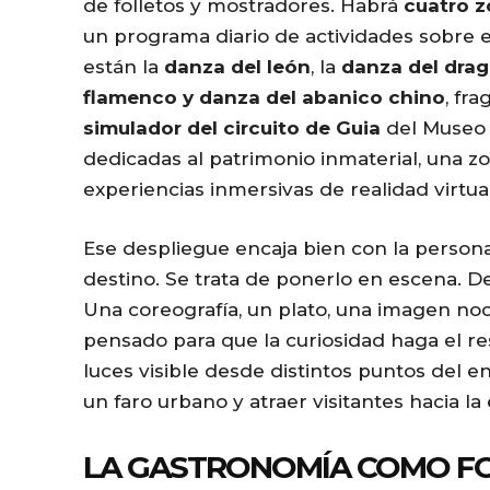
de folletos y mostradores. Habrá
cuatro z
un programa diario de actividades sobre e
están la
danza del león
, la
danza del dra
flamenco y danza del abanico chino
, fr
simulador del circuito de Guia
del Museo 
dedicadas al patrimonio inmaterial, una zo
experiencias inmersivas de realidad virtual 
Ese despliegue encaja bien con la personal
destino. Se trata de ponerlo en escena. D
Una coreografía, un plato, una imagen noc
pensado para que la curiosidad haga el r
luces visible desde distintos puntos del e
un faro urbano y atraer visitantes hacia la
LA GASTRONOMÍA COMO F