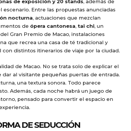
onas de exposición y 20 stands
, además de
u
l escenario. Entre las propuestas anunciadas
m
gón nocturna
, actuaciones que mezclan
e
agmentos de
ópera cantonesa
,
tai chi
, un
.
del Gran Premio de Macao, instalaciones
na que recrea una casa de té tradicional y
con distintos itinerarios de viaje por la ciudad.
idad de Macao. No se trata solo de explicar el
e dar al visitante pequeñas puertas de entrada.
turna, una textura sonora. Todo parece
esto. Además, cada noche habrá un juego de
ntorno, pensado para convertir el espacio en
 experiencia.
ORMA DE SEDUCCIÓN