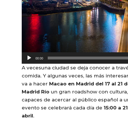
A
00:00
u
A vecesuna ciudad se deja conocer a trav
d
comida. Y algunas veces, las más interesa
i
va a hacer
Macao en Madrid del 17 al 21 d
o
Madrid Río
un gran roadshow con cultura,
P
capaces de acercar al público español a un
l
evento se celebrará cada día de
15:00 a 2
a
abril
.
y
e