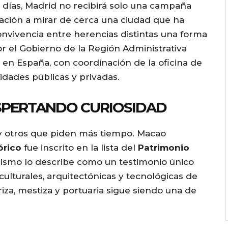
o días, Madrid no recibirá solo una campaña
A
itación a mirar de cerca una ciudad que ha
r
onvivencia entre herencias distintas una forma
r
r el Gobierno de la Región Administrativa
o
en España, con coordinación de la oficina de
w
idades públicas y privadas.
k
e
SPERTANDO CURIOSIDAD
y
s
 y otros que piden más tiempo. Macao
t
órico
fue inscrito en la lista del
Patrimonio
o
ismo lo describe como un testimonio único
i
culturales, arquitectónicas y tecnológicas de
n
iza, mestiza y portuaria sigue siendo una de
c
r
e