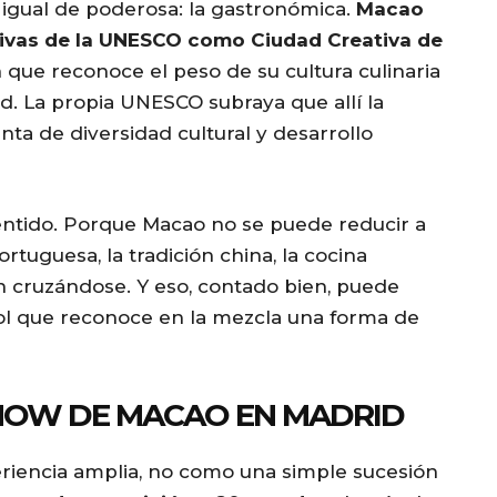
 igual de poderosa: la gastronómica.
Macao
a
tivas de la UNESCO como Ciudad Creativa de
s
 que reconoce el peso de su cultura culinaria
e
ad. La propia UNESCO subraya que allí la
o
a de diversidad cultural y desarrollo
r
d
e
entido. Porque Macao no se puede reducir a
c
ortuguesa, la tradición china, la cocina
r
 cruzándose. Y eso, contado bien, puede
e
ñol que reconoce en la mezcla una forma de
a
s
e
SHOW DE MACAO EN MADRID
v
o
riencia amplia, no como una simple sucesión
l