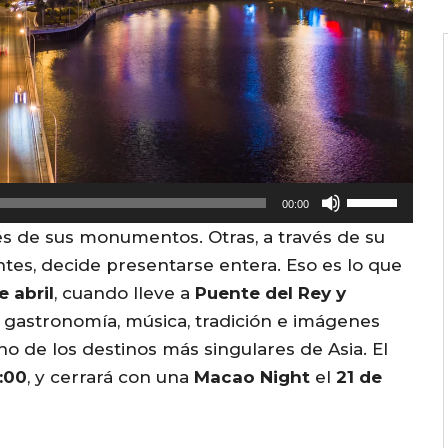
U
00:00
s
és de sus monumentos. Otras, a través de su
e
ntes, decide presentarse entera. Eso es lo que
U
e abril
, cuando lleve a
Puente del Rey y
p
 gastronomía, música, tradición e imágenes
/
o de los destinos más singulares de Asia. El
D
1:00
, y cerrará con una
Macao Night
el
21 de
o
w
n