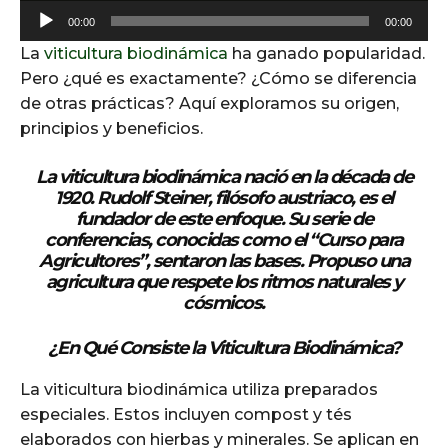
A
00:00
00:00
u
La
viticultura biodinámica
ha ganado popularidad.
d
Pero ¿qué es exactamente? ¿Cómo se diferencia
i
de otras prácticas? Aquí exploramos su origen,
o
principios y beneficios.
P
l
La viticultura biodinámica nació en la década de
a
1920. Rudolf Steiner, filósofo austriaco, es el
y
fundador de este enfoque. Su serie de
e
conferencias, conocidas como el “Curso para
Agricultores”, sentaron las bases. Propuso una
r
agricultura que respete los ritmos naturales y
cósmicos.
¿En Qué Consiste la Viticultura Biodinámica?
La viticultura biodinámica utiliza preparados
especiales. Estos incluyen compost y tés
elaborados con hierbas y minerales. Se aplican en