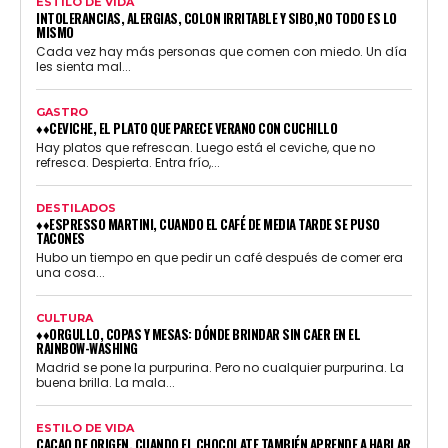
ESTILO DE VIDA
INTOLERANCIAS, ALERGIAS, COLON IRRITABLE Y SIBO,NO TODO ES LO
MISMO
Cada vez hay más personas que comen con miedo. Un día
les sienta mal...
GASTRO
♦♦CEVICHE, EL PLATO QUE PARECE VERANO CON CUCHILLO
Hay platos que refrescan. Luego está el ceviche, que no
refresca. Despierta. Entra frío,...
DESTILADOS
♦♦ESPRESSO MARTINI, CUANDO EL CAFÉ DE MEDIA TARDE SE PUSO
TACONES
Hubo un tiempo en que pedir un café después de comer era
una cosa...
CULTURA
♦♦ORGULLO, COPAS Y MESAS: DÓNDE BRINDAR SIN CAER EN EL
RAINBOW-WASHING
Madrid se pone la purpurina. Pero no cualquier purpurina. La
buena brilla. La mala...
ESTILO DE VIDA
CACAO DE ORIGEN, CUANDO EL CHOCOLATE TAMBIÉN APRENDE A HABLAR