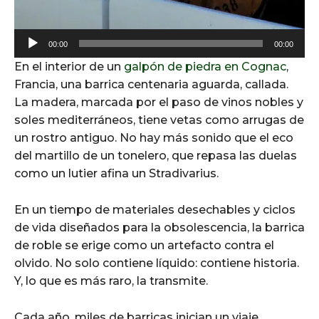
A
00:00
00:00
u
En el interior de un
galpón de piedra en Cognac
,
d
Francia, una barrica centenaria aguarda, callada.
i
La madera, marcada por el paso de vinos nobles y
o
soles mediterráneos, tiene vetas como arrugas de
P
un rostro antiguo. No hay más sonido que el eco
l
del martillo de un tonelero, que repasa las duelas
a
como un lutier afina un Stradivarius.
y
e
En un tiempo de materiales desechables y ciclos
r
de vida diseñados para la obsolescencia, la barrica
de roble se erige como un artefacto contra el
olvido. No solo contiene líquido: contiene historia.
Y, lo que es más raro, la transmite.
Cada año, miles de barricas inician un viaje