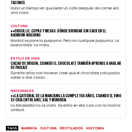
TACONES
Hubo un tiempo en que pedir un café después de comer era
una cosa...
CULTURA
♦♦ORGULLO, COPAS Y MESAS: DÓNDE BRINDAR SIN CAER EN EL
RAINBOW-WASHING
Madrid se pone la purpurina. Pero no cualquier purpurina. La
buena brilla. La mala...
ESTILO DE VIDA
CACAO DE ORIGEN, CUANDO EL CHOCOLATE TAMBIÉN APRENDE A HABLAR
DE PAISAJE
Durante años nos hicieron creer que el chocolate solo podía
saber a dos cosas:...
NACIONALES
♦♦LA CATEDRAL DE LA MANZANILLA CUMPLE 150 AÑOS, CUANDO EL VINO
SE CRÍA ENTRE AIRE, SAL Y MEMORIA
La Arboledilla no se visita. Se entra en ella casi con la misma
actitud...
TAGS
BARRICA
CULTURA
DESTILADOS
HISTORIA