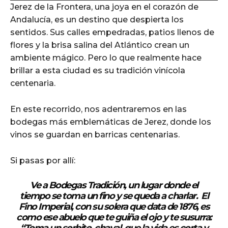
Jerez de la Frontera, una joya en el corazón de
d
Andalucía, es un destino que despierta los
i
sentidos. Sus calles empedradas, patios llenos de
o
flores y la brisa salina del Atlántico crean un
P
ambiente mágico. Pero lo que realmente hace
l
brillar a esta ciudad es su tradición vinícola
a
centenaria.
y
e
En este recorrido, nos adentraremos en las
r
bodegas más emblemáticas de Jerez, donde los
vinos se guardan en barricas centenarias.
Si pasas por allí:
Ve a
Bodegas Tradición
, un lugar donde el
tiempo se toma un fino y se queda a charlar. El
Fino Imperial, con su solera que data de 1876, es
como ese abuelo que te guiña el ojo y te susurra:
“Toma un sorbito, chaval, que la vida es corta y