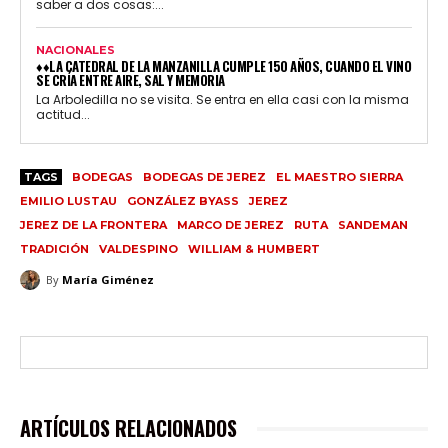
saber a dos cosas:...
NACIONALES
♦♦LA CATEDRAL DE LA MANZANILLA CUMPLE 150 AÑOS, CUANDO EL VINO
SE CRÍA ENTRE AIRE, SAL Y MEMORIA
La Arboledilla no se visita. Se entra en ella casi con la misma
actitud...
TAGS
BODEGAS
BODEGAS DE JEREZ
EL MAESTRO SIERRA
EMILIO LUSTAU
GONZÁLEZ BYASS
JEREZ
JEREZ DE LA FRONTERA
MARCO DE JEREZ
RUTA
SANDEMAN
TRADICIÓN
VALDESPINO
WILLIAM & HUMBERT
By
María Giménez
ARTÍCULOS RELACIONADOS