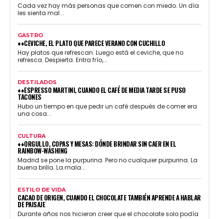
Cada vez hay más personas que comen con miedo. Un día
les sienta mal...
GASTRO
♦♦CEVICHE, EL PLATO QUE PARECE VERANO CON CUCHILLO
Hay platos que refrescan. Luego está el ceviche, que no
refresca. Despierta. Entra frío,...
DESTILADOS
♦♦ESPRESSO MARTINI, CUANDO EL CAFÉ DE MEDIA TARDE SE PUSO
TACONES
Hubo un tiempo en que pedir un café después de comer era
una cosa...
CULTURA
♦♦ORGULLO, COPAS Y MESAS: DÓNDE BRINDAR SIN CAER EN EL
RAINBOW-WASHING
Madrid se pone la purpurina. Pero no cualquier purpurina. La
buena brilla. La mala...
ESTILO DE VIDA
CACAO DE ORIGEN, CUANDO EL CHOCOLATE TAMBIÉN APRENDE A HABLAR
DE PAISAJE
Durante años nos hicieron creer que el chocolate solo podía