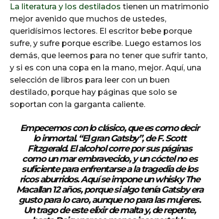
La literatura y los destilados
tienen un matrimonio
d
mejor avenido que muchos de ustedes,
i
queridísimos lectores. El escritor bebe porque
o
sufre, y sufre porque escribe. Luego estamos los
P
demás, que leemos para no tener que sufrir tanto,
l
y si es con una copa en la mano, mejor. Aquí, una
a
selección de libros para leer con un buen
y
destilado, porque hay páginas que solo se
e
soportan con la garganta caliente.
r
Empecemos con lo clásico, que es como decir
lo inmortal.
“
El gran Gatsby”
, de F. Scott
Fitzgerald. El alcohol corre por sus páginas
como un mar embravecido, y un cóctel no es
suficiente para enfrentarse a la tragedia de los
ricos aburridos. Aquí se impone un
whisky
The
Macallan 12 años
, porque si algo tenía Gatsby era
gusto para lo caro, aunque no para las mujeres.
Un trago de este elixir de malta y, de repente,