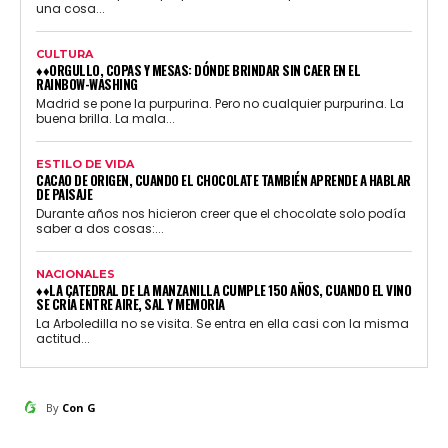
una cosa...
CULTURA
♦♦ORGULLO, COPAS Y MESAS: DÓNDE BRINDAR SIN CAER EN EL
RAINBOW-WASHING
Madrid se pone la purpurina. Pero no cualquier purpurina. La
buena brilla. La mala...
ESTILO DE VIDA
CACAO DE ORIGEN, CUANDO EL CHOCOLATE TAMBIÉN APRENDE A HABLAR
DE PAISAJE
Durante años nos hicieron creer que el chocolate solo podía
saber a dos cosas:...
NACIONALES
♦♦LA CATEDRAL DE LA MANZANILLA CUMPLE 150 AÑOS, CUANDO EL VINO
SE CRÍA ENTRE AIRE, SAL Y MEMORIA
La Arboledilla no se visita. Se entra en ella casi con la misma
actitud...
By
Con G