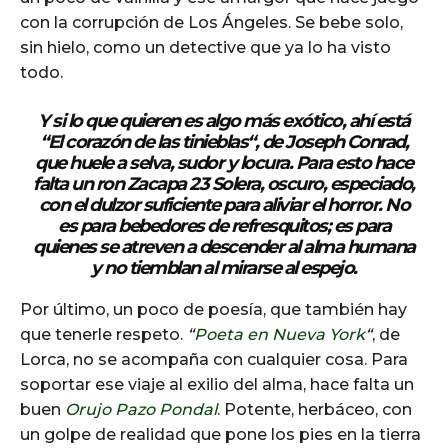
con la corrupción de Los Ángeles. Se bebe solo,
sin hielo, como un detective que ya lo ha visto
todo.
Y si lo que quieren es algo más exótico, ahí está
“
El corazón de las tinieblas
“
, de Joseph Conrad,
que huele a selva, sudor y locura. Para esto hace
falta un
ron Zacapa 23 Solera
, oscuro, especiado,
con el dulzor suficiente para aliviar el horror. No
es para bebedores de refresquitos; es para
quienes se atreven a descender al alma humana
y no tiemblan al mirarse al espejo.
Por último, un poco de poesía, que también hay
que tenerle respeto.
“
Poeta en Nueva York
“
, de
Lorca, no se acompaña con cualquier cosa. Para
soportar ese viaje al exilio del alma, hace falta un
buen
Orujo Pazo Pondal
. Potente, herbáceo, con
un golpe de realidad que pone los pies en la tierra