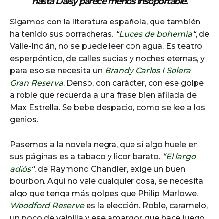
hasta Daisy parece menos insoportable.
Sigamos con la literatura española, que también
ha tenido sus borracheras.
“
Luces de bohemia
“
, de
Valle-Inclán, no se puede leer con agua. Es teatro
esperpéntico, de calles sucias y noches eternas, y
para eso se necesita un
Brandy Carlos I Solera
Gran Reserva
. Denso, con carácter, con ese golpe
a roble que recuerda a una frase bien afilada de
Max Estrella. Se bebe despacio, como se lee a los
genios.
Pasemos a la novela negra, que si algo huele en
sus páginas es a tabaco y licor barato.
“
El largo
adiós
“
, de Raymond Chandler, exige un buen
bourbon. Aquí no vale cualquier cosa, se necesita
algo que tenga más golpes que Philip Marlowe.
Woodford Reserve
es la elección. Roble, caramelo,
un poco de vainilla y ese amargor que hace juego