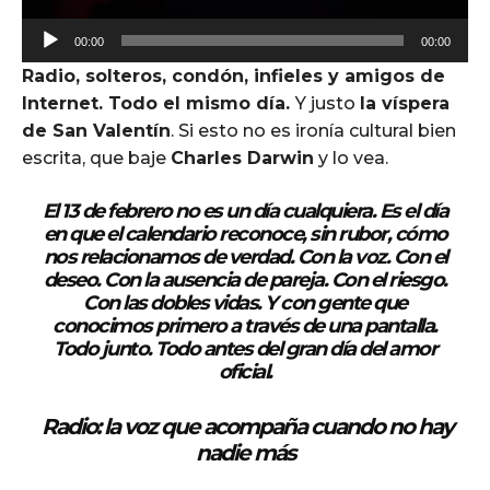
A
00:00
00:00
u
Radio, solteros, condón, infieles y amigos de
d
Internet. Todo el mismo día.
Y justo
la víspera
i
de San Valentín
. Si esto no es ironía cultural bien
o
escrita, que baje
Charles Darwin
y lo vea.
P
l
El 13 de febrero no es un día cualquiera. Es el día
a
en que el calendario reconoce, sin rubor,
cómo
y
nos relacionamos de verdad
. Con la voz. Con el
e
deseo. Con la ausencia de pareja. Con el riesgo.
Con las dobles vidas. Y con gente que
r
conocimos primero a través de una pantalla.
Todo junto. Todo antes del gran día del amor
oficial.
Radio: la voz que acompaña cuando no hay
nadie más