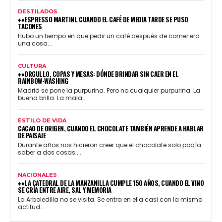
DESTILADOS
♦♦ESPRESSO MARTINI, CUANDO EL CAFÉ DE MEDIA TARDE SE PUSO
TACONES
Hubo un tiempo en que pedir un café después de comer era
una cosa...
CULTURA
♦♦ORGULLO, COPAS Y MESAS: DÓNDE BRINDAR SIN CAER EN EL
RAINBOW-WASHING
Madrid se pone la purpurina. Pero no cualquier purpurina. La
buena brilla. La mala...
ESTILO DE VIDA
CACAO DE ORIGEN, CUANDO EL CHOCOLATE TAMBIÉN APRENDE A HABLAR
DE PAISAJE
Durante años nos hicieron creer que el chocolate solo podía
saber a dos cosas:...
NACIONALES
♦♦LA CATEDRAL DE LA MANZANILLA CUMPLE 150 AÑOS, CUANDO EL VINO
SE CRÍA ENTRE AIRE, SAL Y MEMORIA
La Arboledilla no se visita. Se entra en ella casi con la misma
actitud...