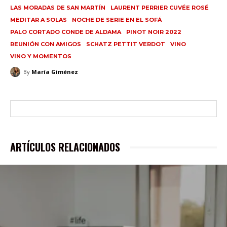
LAS MORADAS DE SAN MARTÍN
LAURENT PERRIER CUVÉE ROSÉ
MEDITAR A SOLAS
NOCHE DE SERIE EN EL SOFÁ
PALO CORTADO CONDE DE ALDAMA
PINOT NOIR 2022
REUNIÓN CON AMIGOS
SCHATZ PETTIT VERDOT
VINO
VINO Y MOMENTOS
By
María Giménez
ARTÍCULOS RELACIONADOS