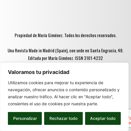
Propiedad de María Giménez. Todos los derechos reservados.
Una Revista Made in Madrid (Spain), con sede en Santa Engracia, 48.
Editada por María Giménez. ISSN 3101-4232
Valoramos tu privacidad
Advertencia ♦♦:
Utilizamos cookies para mejorar tu experiencia de
navegación, ofrecer anuncios o contenido personalizado y
Parte del contenido de este espacio está destinado
analizar nuestro tráfico. Al hacer clic en "Aceptar todo",
exclusivamente a personas mayores de 18 años ♦♦.
consientes el uso de cookies por nuestra parte.
Promovemos el disfrute responsable de las bebidas
alcohólicas. Prohibida su lectura o distribución a menores de
Personalizar
Rechazar todo
Aceptar todo
edad.