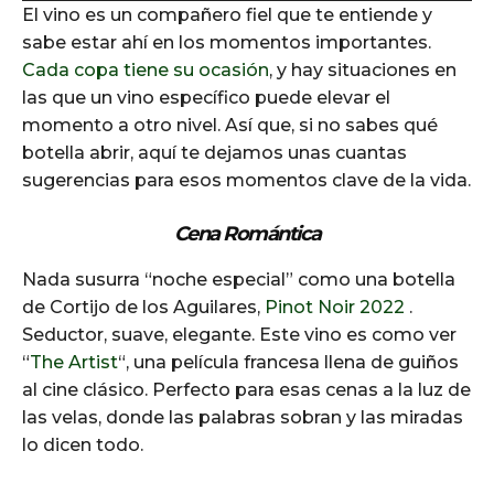
El vino es un compañero fiel que te entiende y
d
sabe estar ahí en los momentos importantes.
i
Cada copa tiene su ocasión
, y hay situaciones en
o
las que un vino específico puede elevar el
P
momento a otro nivel. Así que, si no sabes qué
l
botella abrir, aquí te dejamos unas cuantas
a
sugerencias para esos momentos clave de la vida.
y
e
Cena Romántica
r
Nada susurra “noche especial” como una botella
de Cortijo de los Aguilares,
Pinot Noir 2022
.
Seductor, suave, elegante. Este vino es como ver
“
The Artist
“, una película francesa llena de guiños
al cine clásico. Perfecto para esas cenas a la luz de
las velas, donde las palabras sobran y las miradas
lo dicen todo.