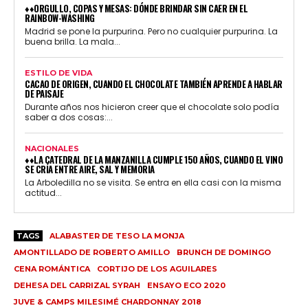
♦♦ORGULLO, COPAS Y MESAS: DÓNDE BRINDAR SIN CAER EN EL
RAINBOW-WASHING
Madrid se pone la purpurina. Pero no cualquier purpurina. La
buena brilla. La mala...
ESTILO DE VIDA
CACAO DE ORIGEN, CUANDO EL CHOCOLATE TAMBIÉN APRENDE A HABLAR
DE PAISAJE
Durante años nos hicieron creer que el chocolate solo podía
saber a dos cosas:...
NACIONALES
♦♦LA CATEDRAL DE LA MANZANILLA CUMPLE 150 AÑOS, CUANDO EL VINO
SE CRÍA ENTRE AIRE, SAL Y MEMORIA
La Arboledilla no se visita. Se entra en ella casi con la misma
actitud...
TAGS
ALABASTER DE TESO LA MONJA
AMONTILLADO DE ROBERTO AMILLO
BRUNCH DE DOMINGO
CENA ROMÁNTICA
CORTIJO DE LOS AGUILARES
DEHESA DEL CARRIZAL SYRAH
ENSAYO ECO 2020
JUVE & CAMPS MILESIMÉ CHARDONNAY 2018