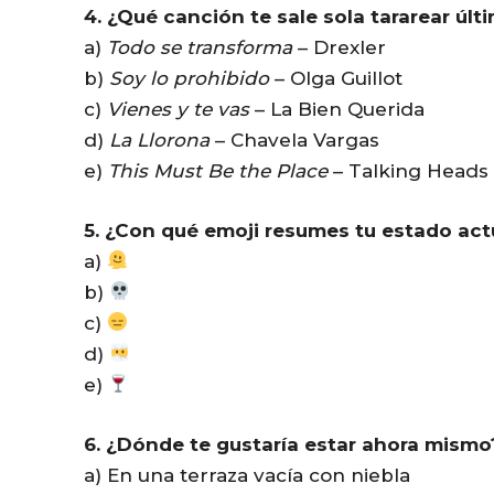
4. ¿Qué canción te sale sola tararear úl
a)
Todo se transforma
– Drexler
b)
Soy lo prohibido
– Olga Guillot
c)
Vienes y te vas
– La Bien Querida
d)
La Llorona
– Chavela Vargas
e)
This Must Be the Place
– Talking Heads
5. ¿Con qué emoji resumes tu estado act
a)
b)
c)
d)
e)
6. ¿Dónde te gustaría estar ahora mismo
a) En una terraza vacía con niebla