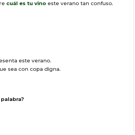
bre
cuál es tu vino
este verano tan confuso.
A
r
r
o
w
k
e
esenta este verano.
y
 que sea con copa digna.
s
t
o
 palabra?
i
n
c
r
e