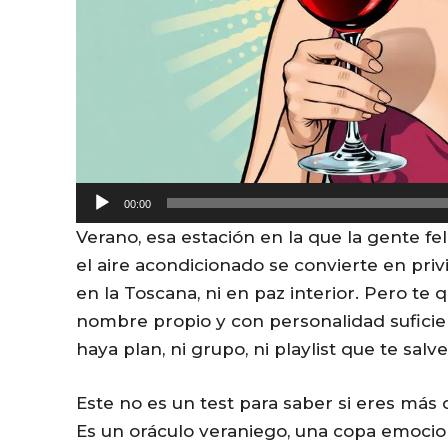
A
00:00
u
Verano, esa estación en la que la gente f
d
el aire acondicionado se convierte en priv
i
en la Toscana, ni en paz interior. Pero te
o
nombre propio y con personalidad sufic
P
haya plan, ni grupo, ni playlist que te salve
l
a
Este no es un test para saber si eres más 
y
Es un oráculo veraniego, una copa emocio
e