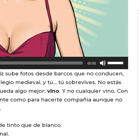
U
00:00
s
eliz sube fotos desde barcos que no conducen,
e
ilegio medieval, y tú… tú sobrevives. No estás
U
 queda algo mejor:
vino
. Y no cualquier vino. Con
p
iente como para hacerte compañía aunque no
/
.
D
o
de tinto que de blanco.
w
nal.
n