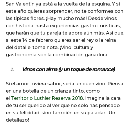
San Valentín ya está a la vuelta de la esquina. Y si
d
este año quieres sorprender, no te conformes con
i
las típicas flores. ¡Hay mucho más! Desde vinos
o
con historia, hasta experiencias gastro-turísticas,
P
que harán que tu pareja te adore aún más. Así que,
l
si este 14 de febrero quieres ser el rey o la reina
a
del detalle, toma nota. ¡Vino, cultura y
y
gastronomía son la combinación ganadora!
e
r
Vinos con alma (y un toque de romance)
Si el amor tuviera sabor, sería un buen vino. Piensa
en una botella de un crianza tinto, como
el
Territorio Luthier Reserva 2018
. Imagina la cara
de tu ser querido al ver que no solo has pensado
en su felicidad, sino también en su paladar. ¡Un
detallazo!