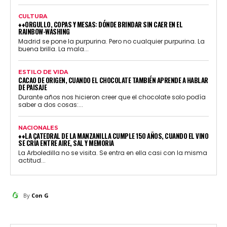
CULTURA
♦♦ORGULLO, COPAS Y MESAS: DÓNDE BRINDAR SIN CAER EN EL
RAINBOW-WASHING
Madrid se pone la purpurina. Pero no cualquier purpurina. La
buena brilla. La mala...
ESTILO DE VIDA
CACAO DE ORIGEN, CUANDO EL CHOCOLATE TAMBIÉN APRENDE A HABLAR
DE PAISAJE
Durante años nos hicieron creer que el chocolate solo podía
saber a dos cosas:...
NACIONALES
♦♦LA CATEDRAL DE LA MANZANILLA CUMPLE 150 AÑOS, CUANDO EL VINO
SE CRÍA ENTRE AIRE, SAL Y MEMORIA
La Arboledilla no se visita. Se entra en ella casi con la misma
actitud...
By
Con G