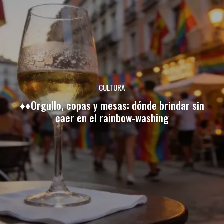
CULTURA
♦♦Orgullo, copas y mesas: dónde brindar sin
caer en el rainbow-washing