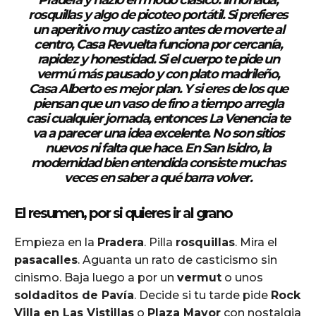
rosquillas y algo de picoteo portátil. Si prefieres
un aperitivo muy castizo antes de moverte al
centro,
Casa Revuelta
funciona por cercanía,
rapidez y honestidad. Si el cuerpo te pide un
vermú más pausado y con plato madrileño,
Casa Alberto
es mejor plan. Y si eres de los que
piensan que un vaso de fino a tiempo arregla
casi cualquier jornada, entonces
La Venencia
te
va a parecer una idea excelente. No son sitios
nuevos ni falta que hace. En San Isidro, la
modernidad bien entendida consiste muchas
veces en saber a qué barra volver.
El resumen, por si quieres ir al grano
Empieza en la
Pradera
. Pilla
rosquillas
. Mira el
pasacalles
. Aguanta un rato de casticismo sin
cinismo. Baja luego a por un
vermut
o unos
soldaditos de Pavía
. Decide si tu tarde pide
Rock
Villa en Las Vistillas
o
Plaza Mayor
con nostalgia