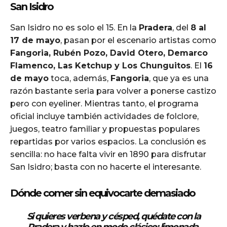
San Isidro
San Isidro no es solo el 15. En la
Pradera
, del
8 al
17 de mayo
, pasan por el escenario artistas como
Fangoria, Rubén Pozo, David Otero, Demarco
Flamenco, Las Ketchup y Los Chunguitos
. El
16
de mayo
toca, además,
Fangoria
, que ya es una
razón bastante seria para volver a ponerse castizo
pero con eyeliner. Mientras tanto, el programa
oficial incluye también actividades de folclore,
juegos, teatro familiar y propuestas populares
repartidas por varios espacios. La conclusión es
sencilla: no hace falta vivir en 1890 para disfrutar
San Isidro; basta con no hacerte el interesante.
Dónde comer sin equivocarte demasiado
Si quieres
verbena y césped
, quédate con la
Pradera
y hazlo en modo clásico: limonada,