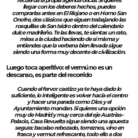
recuerda la propia agenda oficial. Si quieres
llegar con los deberes hechos, puedes
comprarlas antes en
El Riojano
o en
Horno San
Onofre
, dos clásicos que siguen trabajando las
rosquillas de San Isidro dentro del calendario
dulce madrileño. Te las llevas, te sientas un rato,
miras a la ciudad haciendo de sí misma y
entiendes que la verbena bien llevada sigue
siendo una forma muy decente de civilización.
Luego toca aperitivo: el vermú no es un
descanso, es parte del recorrido
Cuando el fervor castizo ya te haya dado lo
suficiente, lo inteligente es volver hacia el centro
y hacer una parada como Dios y el
Ayuntamiento mandan. Si quieres una opción
muy de Madrid y muy cerca del eje Austrias–
Palacio,
Casa Revuelta
sigue siendo una apuesta
segura: bacalao rebozado, torreznos, vino en
frasca y
vermut refrescante
, todo ello a dos