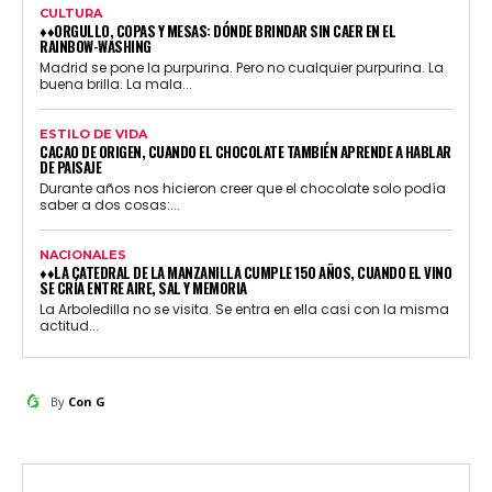
CULTURA
♦♦ORGULLO, COPAS Y MESAS: DÓNDE BRINDAR SIN CAER EN EL
RAINBOW-WASHING
Madrid se pone la purpurina. Pero no cualquier purpurina. La
buena brilla. La mala...
ESTILO DE VIDA
CACAO DE ORIGEN, CUANDO EL CHOCOLATE TAMBIÉN APRENDE A HABLAR
DE PAISAJE
Durante años nos hicieron creer que el chocolate solo podía
saber a dos cosas:...
NACIONALES
♦♦LA CATEDRAL DE LA MANZANILLA CUMPLE 150 AÑOS, CUANDO EL VINO
SE CRÍA ENTRE AIRE, SAL Y MEMORIA
La Arboledilla no se visita. Se entra en ella casi con la misma
actitud...
By
Con G