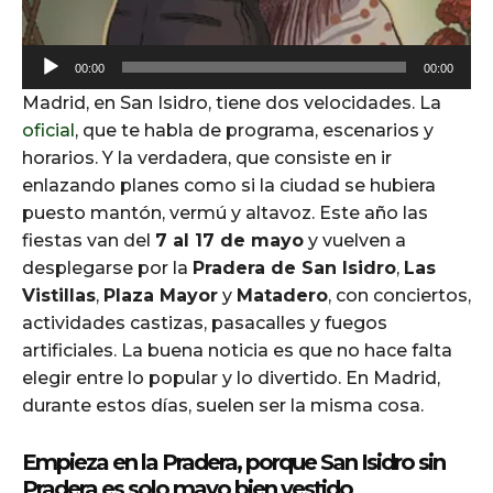
A
00:00
00:00
u
Madrid, en San Isidro, tiene dos velocidades. La
d
oficial
, que te habla de programa, escenarios y
i
horarios. Y la verdadera, que consiste en ir
o
enlazando planes como si la ciudad se hubiera
P
puesto mantón, vermú y altavoz. Este año las
l
fiestas van del
7 al 17 de mayo
y vuelven a
a
desplegarse por la
Pradera de San Isidro
,
Las
y
Vistillas
,
Plaza Mayor
y
Matadero
, con conciertos,
e
actividades castizas, pasacalles y fuegos
r
artificiales. La buena noticia es que no hace falta
elegir entre lo popular y lo divertido. En Madrid,
durante estos días, suelen ser la misma cosa.
Empieza en la Pradera, porque San Isidro sin
Pradera es solo mayo bien vestido