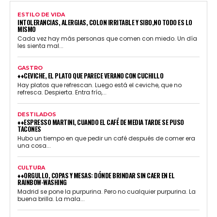
ESTILO DE VIDA
INTOLERANCIAS, ALERGIAS, COLON IRRITABLE Y SIBO,NO TODO ES LO
MISMO
Cada vez hay más personas que comen con miedo. Un día
les sienta mal...
GASTRO
♦♦CEVICHE, EL PLATO QUE PARECE VERANO CON CUCHILLO
Hay platos que refrescan. Luego está el ceviche, que no
refresca. Despierta. Entra frío,...
DESTILADOS
♦♦ESPRESSO MARTINI, CUANDO EL CAFÉ DE MEDIA TARDE SE PUSO
TACONES
Hubo un tiempo en que pedir un café después de comer era
una cosa...
CULTURA
♦♦ORGULLO, COPAS Y MESAS: DÓNDE BRINDAR SIN CAER EN EL
RAINBOW-WASHING
Madrid se pone la purpurina. Pero no cualquier purpurina. La
buena brilla. La mala...