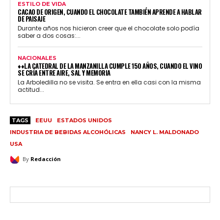
ESTILO DE VIDA
CACAO DE ORIGEN, CUANDO EL CHOCOLATE TAMBIÉN APRENDE A HABLAR
DE PAISAJE
Durante años nos hicieron creer que el chocolate solo podía
saber a dos cosas:...
NACIONALES
♦♦LA CATEDRAL DE LA MANZANILLA CUMPLE 150 AÑOS, CUANDO EL VINO
SE CRÍA ENTRE AIRE, SAL Y MEMORIA
La Arboledilla no se visita. Se entra en ella casi con la misma
actitud...
TAGS
EEUU
ESTADOS UNIDOS
INDUSTRIA DE BEBIDAS ALCOHÓLICAS
NANCY L. MALDONADO
USA
By
Redacción