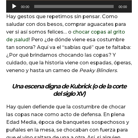
A
00:00
00:00
u
Hay gestos que repetimos sin pensar. Como
d
saludar con dos besos, comprar aguacates para
i
ver si así somos felices… o
chocar copas al grito
o
de ¡salud
! Pero ¿de dónde viene esa costumbre
P
tan sonora? Aquí va el “sabías qué” que te faltaba:
l
¿Por qué brindamos chocando las copas? Y
a
cuidado, que la historia viene con espadas, óperas,
y
veneno y hasta un cameo de
Peaky Blinders
.
e
r
Una escena digna de Kubrick (o de la corte
del siglo XV)
Hay quien defiende que la costumbre de chocar
las copas nace como acto de defensa. En plena
Edad Media, época de banquetes sospechosos y
puñales en la mesa, se chocaban con fuerza para
que el vino saltara de una a otra. Así, si alguien