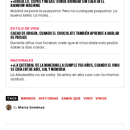
♦♦ORGULLO, COPAS Y MESAS: DÓNDE BRINDAR SIN CAER EN EL
RAINBOW-WASHING
Madrid se pone la purpurina. Pero no cualquier purpurina. La
buena brilla. La mala...
ESTILO DE VIDA
CACAO DE ORIGEN, CUANDO EL CHOCOLATE TAMBIÉN APRENDE A HABLAR
DE PAISAJE
Durante años nos hicieron creer que el chocolate solo podía
saber a dos cosas:...
NACIONALES
♦♦LA CATEDRAL DE LA MANZANILLA CUMPLE 150 AÑOS, CUANDO EL VINO
SE CRÍA ENTRE AIRE, SAL Y MEMORIA
La Arboledilla no se visita. Se entra en ella casi con la misma
actitud...
TAGS
BRINDIS
HISTORIAS
SABÍA QUE
VINO
VINOS
By
María Giménez