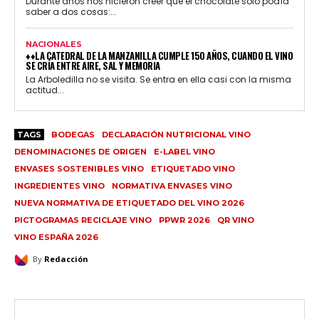
Durante años nos hicieron creer que el chocolate solo podía
saber a dos cosas:...
NACIONALES
♦♦LA CATEDRAL DE LA MANZANILLA CUMPLE 150 AÑOS, CUANDO EL VINO
SE CRÍA ENTRE AIRE, SAL Y MEMORIA
La Arboledilla no se visita. Se entra en ella casi con la misma
actitud...
TAGS
BODEGAS
DECLARACIÓN NUTRICIONAL VINO
DENOMINACIONES DE ORIGEN
E-LABEL VINO
ENVASES SOSTENIBLES VINO
ETIQUETADO VINO
INGREDIENTES VINO
NORMATIVA ENVASES VINO
NUEVA NORMATIVA DE ETIQUETADO DEL VINO 2026
PICTOGRAMAS RECICLAJE VINO
PPWR 2026
QR VINO
VINO ESPAÑA 2026
By
Redacción