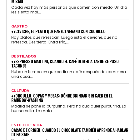
MISMO
Cada vez hay más personas que comen con miedo. Un día
les sienta mal...
GASTRO
♦♦CEVICHE, EL PLATO QUE PARECE VERANO CON CUCHILLO
Hay platos que refrescan. Luego está el ceviche, que no
refresca. Despierta. Entra frío,...
DESTILADOS
♦♦ESPRESSO MARTINI, CUANDO EL CAFÉ DE MEDIA TARDE SE PUSO
TACONES
Hubo un tiempo en que pedir un café después de comer era
una cosa...
CULTURA
♦♦ORGULLO, COPAS Y MESAS: DÓNDE BRINDAR SIN CAER EN EL
RAINBOW-WASHING
Madrid se pone la purpurina. Pero no cualquier purpurina. La
buena brilla. La mala...
ESTILO DE VIDA
CACAO DE ORIGEN, CUANDO EL CHOCOLATE TAMBIÉN APRENDE A HABLAR
DE PAISAJE