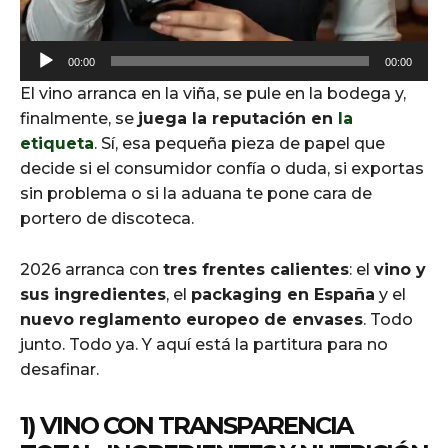
A
00:00
00:00
u
El vino arranca en la viña, se pule en la bodega y,
d
finalmente, se
juega la reputación en
la
i
etiqueta
. Sí, esa pequeña pieza de papel que
o
decide si el consumidor confía o duda, si exportas
P
sin problema o si la aduana te pone cara de
l
portero de discoteca.
a
y
2026 arranca con
tres frentes calientes
: el
vino y
e
sus ingredientes
, el
packaging en España
y el
r
nuevo reglamento europeo de envases
. Todo
junto. Todo ya. Y aquí está la partitura para no
desafinar.
1) VINO CON TRANSPARENCIA