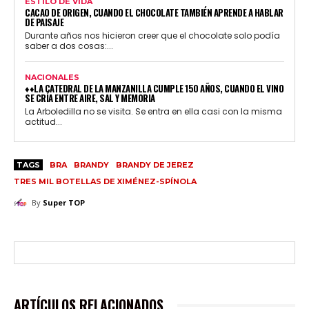
ESTILO DE VIDA
CACAO DE ORIGEN, CUANDO EL CHOCOLATE TAMBIÉN APRENDE A HABLAR
DE PAISAJE
Durante años nos hicieron creer que el chocolate solo podía
saber a dos cosas:...
NACIONALES
♦♦LA CATEDRAL DE LA MANZANILLA CUMPLE 150 AÑOS, CUANDO EL VINO
SE CRÍA ENTRE AIRE, SAL Y MEMORIA
La Arboledilla no se visita. Se entra en ella casi con la misma
actitud...
TAGS
BRA
BRANDY
BRANDY DE JEREZ
TRES MIL BOTELLAS DE XIMÉNEZ-SPÍNOLA
By
Super TOP
ARTÍCULOS RELACIONADOS