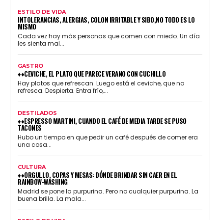
ESTILO DE VIDA
INTOLERANCIAS, ALERGIAS, COLON IRRITABLE Y SIBO,NO TODO ES LO
MISMO
Cada vez hay más personas que comen con miedo. Un día
les sienta mal...
GASTRO
♦♦CEVICHE, EL PLATO QUE PARECE VERANO CON CUCHILLO
Hay platos que refrescan. Luego está el ceviche, que no
refresca. Despierta. Entra frío,...
DESTILADOS
♦♦ESPRESSO MARTINI, CUANDO EL CAFÉ DE MEDIA TARDE SE PUSO
TACONES
Hubo un tiempo en que pedir un café después de comer era
una cosa...
CULTURA
♦♦ORGULLO, COPAS Y MESAS: DÓNDE BRINDAR SIN CAER EN EL
RAINBOW-WASHING
Madrid se pone la purpurina. Pero no cualquier purpurina. La
buena brilla. La mala...