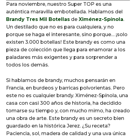
Para noviembre, nuestro Super TOP es una
d
auténtica maravilla embotellada. Hablamos del
i
Brandy Tres Mil Botellas
de
Ximénez-Spínola
.
o
Un destilado que no es para cualquiera, y no
P
porque se haga el interesante, sino porque… ¡solo
l
existen 3.000 botellas! Este brandy es como una
a
pieza de colección que llega para enamorar a los
y
paladares más exigentes y para sorprender a
e
todos los demás.
r
Si hablamos de brandy, muchos pensarán en
Francia, en burdeos y barricas polvorientas. Pero
este no es cualquier brandy. Ximénez-Spínola, una
casa con casi 300 años de historia, ha decidido
tomarse su tiempo y, con mucho mimo, ha creado
una obra de arte. Este brandy es un secreto bien
guardado en la histórica Jerez. ¿Su receta?
Paciencia, sol, madera de calidad y una uva única