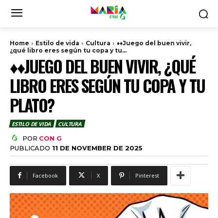
Home
Estilo de vida
Cultura
♦♦Juego del buen vivir,
¿qué libro eres según tu copa y tu...
♦♦JUEGO DEL BUEN VIVIR, ¿QUÉ
LIBRO ERES SEGÚN TU COPA Y TU
PLATO?
ESTILO DE VIDA
CULTURA
POR
CON G
PUBLICADO
11 DE NOVEMBER DE 2025
Facebook
X
Pinterest