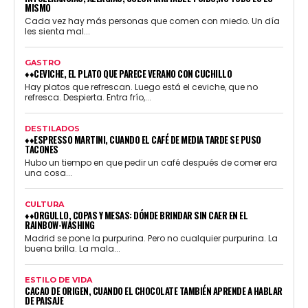
MISMO
Cada vez hay más personas que comen con miedo. Un día
les sienta mal...
GASTRO
♦♦CEVICHE, EL PLATO QUE PARECE VERANO CON CUCHILLO
Hay platos que refrescan. Luego está el ceviche, que no
refresca. Despierta. Entra frío,...
DESTILADOS
♦♦ESPRESSO MARTINI, CUANDO EL CAFÉ DE MEDIA TARDE SE PUSO
TACONES
Hubo un tiempo en que pedir un café después de comer era
una cosa...
CULTURA
♦♦ORGULLO, COPAS Y MESAS: DÓNDE BRINDAR SIN CAER EN EL
RAINBOW-WASHING
Madrid se pone la purpurina. Pero no cualquier purpurina. La
buena brilla. La mala...
ESTILO DE VIDA
CACAO DE ORIGEN, CUANDO EL CHOCOLATE TAMBIÉN APRENDE A HABLAR
DE PAISAJE