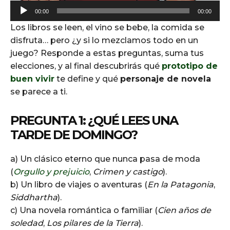
A
00:00
00:00
u
Los libros se leen, el vino se bebe, la comida se
d
disfruta… pero ¿y si lo mezclamos todo en un
i
juego? Responde a estas preguntas, suma tus
o
elecciones, y al final descubrirás qué
prototipo de
P
buen vivir
te define y qué
personaje de novela
l
se parece a ti.
a
y
PREGUNTA 1: ¿QUÉ LEES UNA
e
TARDE DE DOMINGO?
r
a) Un clásico eterno que nunca pasa de moda
(
Orgullo y prejuicio
,
Crimen y castigo
).
b) Un libro de viajes o aventuras (
En la Patagonia
,
Siddhartha
).
c) Una novela romántica o familiar (
Cien años de
soledad
,
Los pilares de la Tierra
).