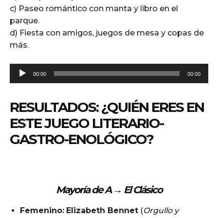
c) Paseo romántico con manta y libro en el
parque.
d) Fiesta con amigos, juegos de mesa y copas de
más.
A
00:00
00:00
u
d
RESULTADOS: ¿QUIÉN ERES EN
i
o
ESTE JUEGO LITERARIO-
P
GASTRO-ENOLÓGICO?
l
a
y
e
Mayoría de A →
El Clásico
r
Femenino:
Elizabeth Bennet
(
Orgullo y