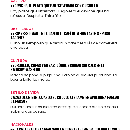
GASTRO
♦♦CEVICHE, EL PLATO QUE PARECE VERANO CON CUCHILLO
Hay platos que refrescan. Luego está el ceviche, que no
refresca. Despierta. Entra frío,...
DESTILADOS
♦♦ESPRESSO MARTINI, CUANDO EL CAFÉ DE MEDIA TARDE SE PUSO
TACONES
Hubo un tiempo en que pedir un café después de comer era
una cosa...
CULTURA
♦♦ORGULLO, COPAS Y MESAS: DÓNDE BRINDAR SIN CAER EN EL
RAINBOW-WASHING
Madrid se pone la purpurina. Pero no cualquier purpurina. La
buena brilla. La mala...
ESTILO DE VIDA
CACAO DE ORIGEN, CUANDO EL CHOCOLATE TAMBIÉN APRENDE A HABLAR
DE PAISAJE
Durante años nos hicieron creer que el chocolate solo podía
saber a dos cosas:...
NACIONALES
♦♦LA CATEDRAL DE LA MANZANILLA CUMPLE 150 AÑOS, CUANDO EL VINO