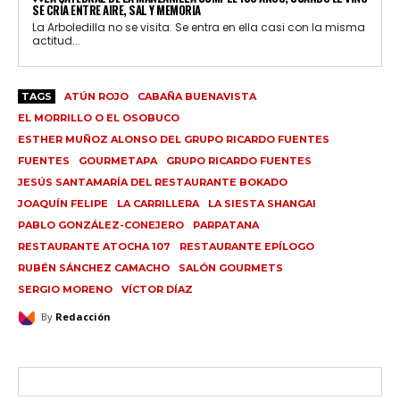
SE CRÍA ENTRE AIRE, SAL Y MEMORIA
La Arboledilla no se visita. Se entra en ella casi con la misma
actitud...
TAGS
ATÚN ROJO
CABAÑA BUENAVISTA
EL MORRILLO O EL OSOBUCO
ESTHER MUÑOZ ALONSO DEL GRUPO RICARDO FUENTES
FUENTES
GOURMETAPA
GRUPO RICARDO FUENTES
JESÚS SANTAMARÍA DEL RESTAURANTE BOKADO
JOAQUÍN FELIPE
LA CARRILLERA
LA SIESTA SHANGAI
PABLO GONZÁLEZ-CONEJERO
PARPATANA
RESTAURANTE ATOCHA 107
RESTAURANTE EPÍLOGO
RUBÉN SÁNCHEZ CAMACHO
SALÓN GOURMETS
SERGIO MORENO
VÍCTOR DÍAZ
By
Redacción