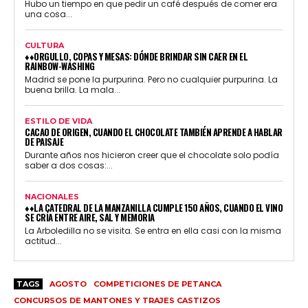
Hubo un tiempo en que pedir un café después de comer era
una cosa...
CULTURA
♦♦ORGULLO, COPAS Y MESAS: DÓNDE BRINDAR SIN CAER EN EL
RAINBOW-WASHING
Madrid se pone la purpurina. Pero no cualquier purpurina. La
buena brilla. La mala...
ESTILO DE VIDA
CACAO DE ORIGEN, CUANDO EL CHOCOLATE TAMBIÉN APRENDE A HABLAR
DE PAISAJE
Durante años nos hicieron creer que el chocolate solo podía
saber a dos cosas:...
NACIONALES
♦♦LA CATEDRAL DE LA MANZANILLA CUMPLE 150 AÑOS, CUANDO EL VINO
SE CRÍA ENTRE AIRE, SAL Y MEMORIA
La Arboledilla no se visita. Se entra en ella casi con la misma
actitud...
TAGS
AGOSTO
COMPETICIONES DE PETANCA
CONCURSOS DE MANTONES Y TRAJES CASTIZOS