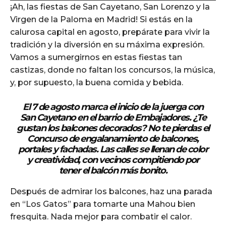
¡Ah, las fiestas de San Cayetano, San Lorenzo y la
d
Virgen de la Paloma en Madrid! Si estás en la
i
calurosa capital en agosto, prepárate para vivir la
o
tradición y la diversión en su máxima expresión.
P
Vamos a sumergirnos en estas fiestas tan
l
castizas, donde no faltan los concursos, la música,
a
y, por supuesto, la buena comida y bebida.
y
e
El 7 de agosto marca el inicio de la juerga con
r
San Cayetano en el barrio de Embajadores. ¿Te
gustan los balcones decorados? No te pierdas el
Concurso de engalanamiento de balcones,
portales y fachadas. Las calles se llenan de color
y creatividad, con vecinos compitiendo por
tener el balcón más bonito.
Después de admirar los balcones, haz una parada
en “Los Gatos” para tomarte una Mahou bien
fresquita. Nada mejor para combatir el calor.