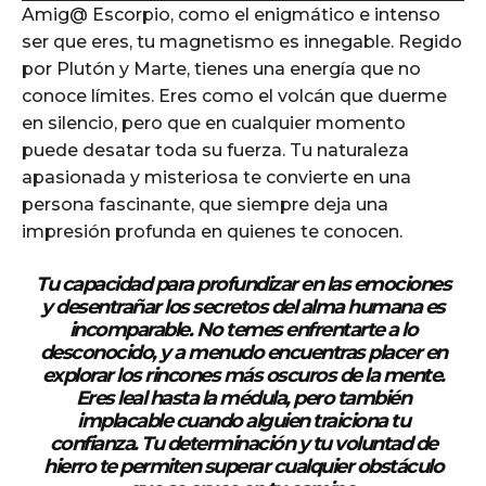
Amig@ Escorpio, como el enigmático e intenso
d
ser que eres, tu magnetismo es innegable. Regido
i
por Plutón y Marte, tienes una energía que no
o
conoce límites. Eres como el volcán que duerme
P
en silencio, pero que en cualquier momento
l
puede desatar toda su fuerza. Tu naturaleza
a
apasionada y misteriosa te convierte en una
y
persona fascinante, que siempre deja una
e
impresión profunda en quienes te conocen.
r
Tu capacidad para profundizar en las emociones
y desentrañar los secretos del alma humana es
incomparable. No temes enfrentarte a lo
desconocido, y a menudo encuentras placer en
explorar los rincones más oscuros de la mente.
Eres leal hasta la médula, pero también
implacable cuando alguien traiciona tu
confianza. Tu determinación y tu voluntad de
hierro te permiten superar cualquier obstáculo