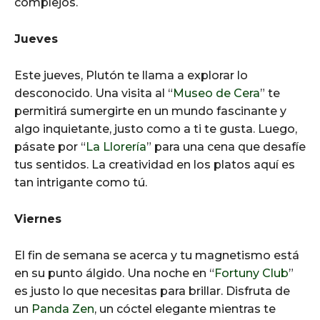
complejos.
Jueves
Este jueves, Plutón te llama a explorar lo
desconocido. Una visita al “
Museo de Cera
” te
permitirá sumergirte en un mundo fascinante y
algo inquietante, justo como a ti te gusta. Luego,
pásate por “
La Llorería
” para una cena que desafíe
tus sentidos. La creatividad en los platos aquí es
tan intrigante como tú.
Viernes
El fin de semana se acerca y tu magnetismo está
en su punto álgido. Una noche en “
Fortuny Club
”
es justo lo que necesitas para brillar. Disfruta de
un
Panda Zen
, un cóctel elegante mientras te