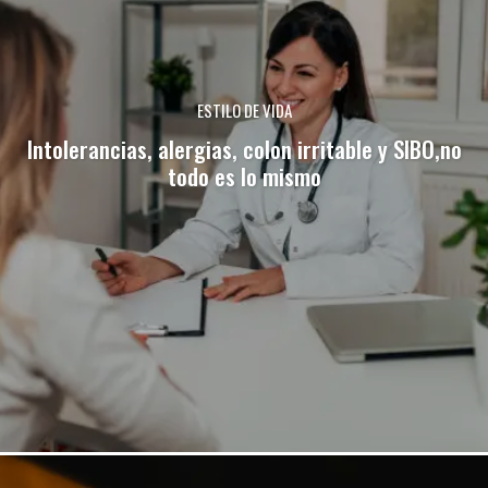
ESTILO DE VIDA
Intolerancias, alergias, colon irritable y SIBO,no
todo es lo mismo