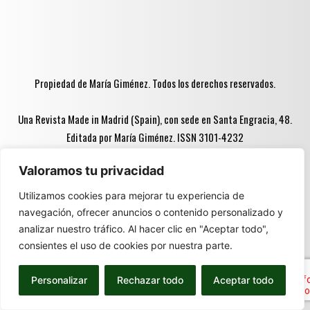
Propiedad de María Giménez. Todos los derechos reservados.
Una Revista Made in Madrid (Spain), con sede en Santa Engracia, 48.
Editada por María Giménez. ISSN 3101-4232
Valoramos tu privacidad
Advertencia ♦♦:
Utilizamos cookies para mejorar tu experiencia de
navegación, ofrecer anuncios o contenido personalizado y
Parte del contenido de este espacio está destinado
analizar nuestro tráfico. Al hacer clic en "Aceptar todo",
exclusivamente a personas mayores de 18 años ♦♦.
consientes el uso de cookies por nuestra parte.
Promovemos el disfrute responsable de las bebidas
alcohólicas. Prohibida su lectura o distribución a menores de
Personalizar
Rechazar todo
Aceptar todo
edad.