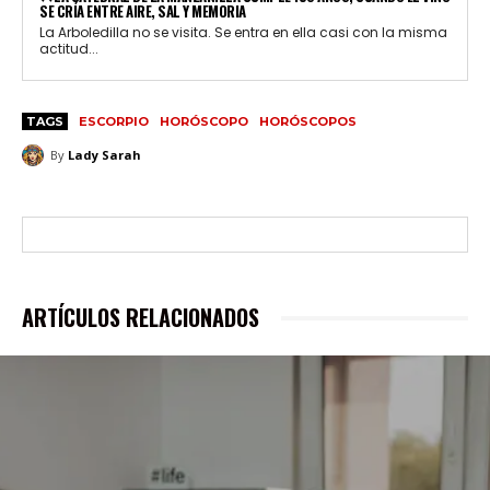
SE CRÍA ENTRE AIRE, SAL Y MEMORIA
La Arboledilla no se visita. Se entra en ella casi con la misma
actitud...
TAGS
ESCORPIO
HORÓSCOPO
HORÓSCOPOS
By
Lady Sarah
ARTÍCULOS RELACIONADOS