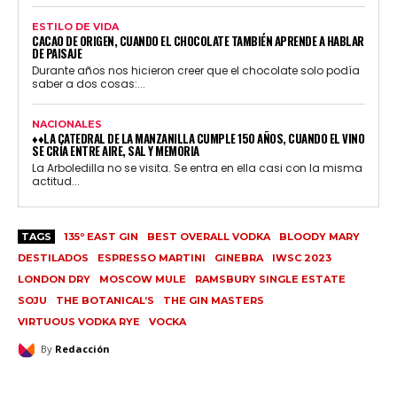
ESTILO DE VIDA
CACAO DE ORIGEN, CUANDO EL CHOCOLATE TAMBIÉN APRENDE A HABLAR
DE PAISAJE
Durante años nos hicieron creer que el chocolate solo podía
saber a dos cosas:...
NACIONALES
♦♦LA CATEDRAL DE LA MANZANILLA CUMPLE 150 AÑOS, CUANDO EL VINO
SE CRÍA ENTRE AIRE, SAL Y MEMORIA
La Arboledilla no se visita. Se entra en ella casi con la misma
actitud...
TAGS
135º EAST GIN
BEST OVERALL VODKA
BLOODY MARY
DESTILADOS
ESPRESSO MARTINI
GINEBRA
IWSC 2023
LONDON DRY
MOSCOW MULE
RAMSBURY SINGLE ESTATE
SOJU
THE BOTANICAL’S
THE GIN MASTERS
VIRTUOUS VODKA RYE
VOCKA
By
Redacción