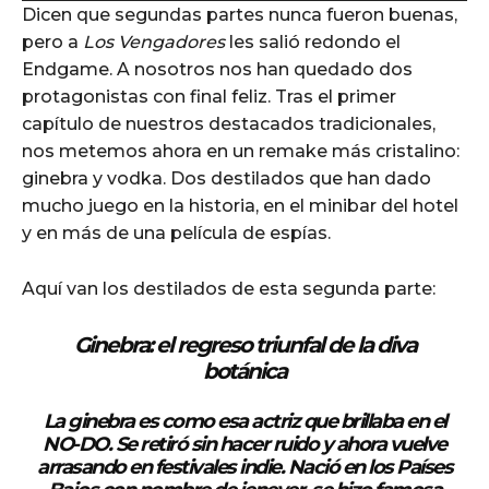
Dicen que segundas partes nunca fueron buenas,
d
pero a
Los Vengadores
les salió redondo el
i
Endgame. A nosotros nos han quedado dos
o
protagonistas con final feliz. Tras el primer
P
capítulo de nuestros destacados tradicionales,
l
nos metemos ahora en un remake más cristalino:
a
ginebra y vodka. Dos destilados que han dado
y
mucho juego en la historia, en el minibar del hotel
e
y en más de una película de espías.
r
Aquí van los destilados de esta segunda parte:
Ginebra: el regreso triunfal de la diva
botánica
La ginebra es como esa actriz que brillaba en el
NO-DO. S
e retiró sin hacer ruido y ahora vuelve
arrasando en festivales indie. Nació en los Países