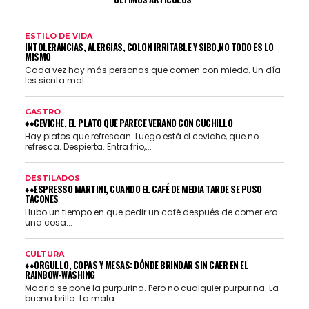
ESTILO DE VIDA
INTOLERANCIAS, ALERGIAS, COLON IRRITABLE Y SIBO,NO TODO ES LO
MISMO
Cada vez hay más personas que comen con miedo. Un día
les sienta mal...
GASTRO
♦♦CEVICHE, EL PLATO QUE PARECE VERANO CON CUCHILLO
Hay platos que refrescan. Luego está el ceviche, que no
refresca. Despierta. Entra frío,...
DESTILADOS
♦♦ESPRESSO MARTINI, CUANDO EL CAFÉ DE MEDIA TARDE SE PUSO
TACONES
Hubo un tiempo en que pedir un café después de comer era
una cosa...
CULTURA
♦♦ORGULLO, COPAS Y MESAS: DÓNDE BRINDAR SIN CAER EN EL
RAINBOW-WASHING
Madrid se pone la purpurina. Pero no cualquier purpurina. La
buena brilla. La mala...