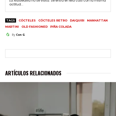
La Arboledilla no se visita. Se entra en ella casi con la misma
actitud...
TAGS
CÓCTELES
CÓCTELES RETRO
DAIQUIRI
MANHATTAN
MARTINI
OLD FASHIONED
PIÑA COLADA
By
Con G
ARTÍCULOS RELACIONADOS