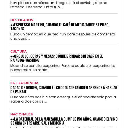
Hay platos que refrescan. Luego está el ceviche, que no
refresca. Despierta. Entra frío,...
DESTILADOS
♦♦ESPRESSO MARTINI, CUANDO EL CAFÉ DE MEDIA TARDE SE PUSO
TACONES
Hubo un tiempo en que pedir un café después de comer era
una cosa...
CULTURA
♦♦ORGULLO, COPAS Y MESAS: DÓNDE BRINDAR SIN CAER EN EL
RAINBOW-WASHING
Madrid se pone la purpurina. Pero no cualquier purpurina. La
buena brilla. La mala...
ESTILO DE VIDA
CACAO DE ORIGEN, CUANDO EL CHOCOLATE TAMBIÉN APRENDE A HABLAR
DE PAISAJE
Durante años nos hicieron creer que el chocolate solo podía
saber a dos cosas:...
NACIONALES
♦♦LA CATEDRAL DE LA MANZANILLA CUMPLE 150 AÑOS, CUANDO EL VINO
SE CRÍA ENTRE AIRE, SAL Y MEMORIA