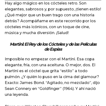
Hay algo mágico en los cócteles retro. Son
d
elegantes, sabrosos y, por supuesto, ¡tienen estilo!
i
¿Qué mejor que un buen trago con una historia
o
detrás? Acompáñame en este recorrido por los
P
cócteles más icónicos, con un toque de cine,
l
música y mucha diversión. ¡Salud!
a
y
Martini: El Rey de los Cócteles y de las Películas
e
de Espías
r
Imposible no empezar con el Martini. Esa copa
elegante, fría, con una aceituna. O mejor, dos. El
Martini es el cóctel que grita “estilo” a todo
pulmón. ¿Y quién lo puso en la cima del glamour?
Exacto: James Bond. “Agitado, no mezclado”, dijo
Sean Connery en “Goldfinger” (1964). Y ahí nació
una leyenda.