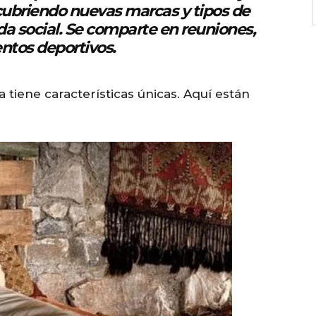
cubriendo nuevas marcas y tipos de
r
da social. Se comparte en reuniones,
e
entos deportivos.
a
s
tiene características únicas. Aquí están
e
o
r
d
e
c
r
e
a
s
e
v