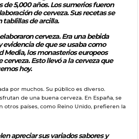
de 5,000 años. Los sumerios fueron
w
aboración de cerveza. Sus recetas se
n
tablillas de arcilla.
A
r
elaboraron cerveza. Era una bebida
r
ay evidencia de que se usaba como
o
ad Media, los monasterios europeos
w
 cerveza. Esto llevó a la cerveza que
emos hoy.
k
e
y
iada por muchos. Su público es diverso.
s
sfrutan de una buena cerveza. En España, se
t
 otros países, como Reino Unido, prefieren la
o
i
n
en apreciar sus variados sabores y
c