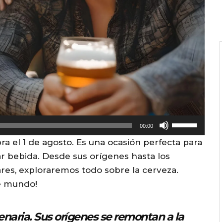
U
00:00
s
ra el 1 de agosto. Es una ocasión perfecta para
e
r bebida. Desde sus orígenes hasta los
U
ares, exploraremos todo sobre la cerveza.
p
e mundo!
/
D
lenaria. Sus orígenes se remontan a la
o