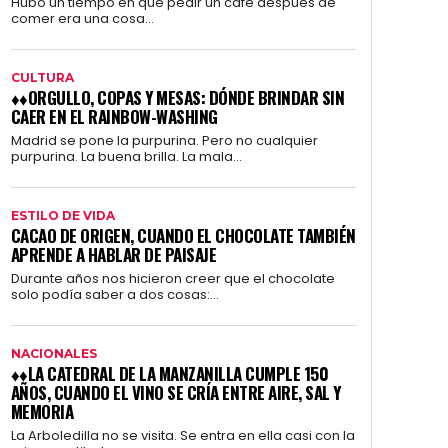
Hubo un tiempo en que pedir un café después de
comer era una cosa...
CULTURA
♦♦ORGULLO, COPAS Y MESAS: DÓNDE BRINDAR SIN
CAER EN EL RAINBOW-WASHING
Madrid se pone la purpurina. Pero no cualquier
purpurina. La buena brilla. La mala...
ESTILO DE VIDA
CACAO DE ORIGEN, CUANDO EL CHOCOLATE TAMBIÉN
APRENDE A HABLAR DE PAISAJE
Durante años nos hicieron creer que el chocolate
solo podía saber a dos cosas:...
NACIONALES
♦♦LA CATEDRAL DE LA MANZANILLA CUMPLE 150
AÑOS, CUANDO EL VINO SE CRÍA ENTRE AIRE, SAL Y
MEMORIA
La Arboledilla no se visita. Se entra en ella casi con la