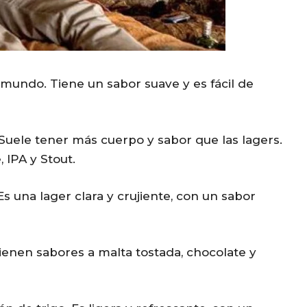
o
l
u
m
mundo. Tiene un sabor suave y es fácil de
e
.
Suele tener más cuerpo y sabor que las lagers.
 IPA y Stout.
s una lager clara y crujiente, con un sabor
ienen sabores a malta tostada, chocolate y