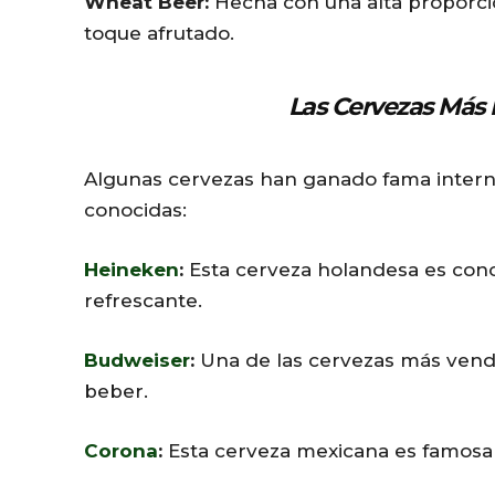
Wheat Beer:
Hecha con una alta proporción
toque afrutado.
Las Cervezas Más 
Algunas cervezas han ganado fama interna
conocidas:
Heineken
:
Esta cerveza holandesa es cono
refrescante.
Budweiser
:
Una de las cervezas más vendi
beber.
Corona
:
Esta cerveza mexicana es famosa 