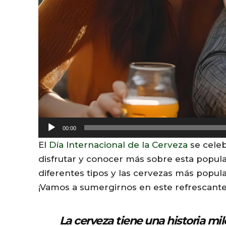
A
00:00
u
El
Día Internacional de la Cerveza
se celeb
d
disfrutar y conocer más sobre esta popula
i
diferentes tipos y las cervezas más popul
o
¡Vamos a sumergirnos en este refrescant
P
l
La cerveza tiene una historia mi
a