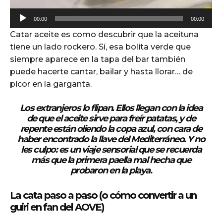
A
00:00
00:00
u
Catar aceite es como descubrir que la aceituna
d
tiene un lado rockero. Sí, esa bolita verde que
i
siempre aparece en la tapa del bar también
o
puede hacerte cantar, bailar y hasta llorar… de
P
picor en la garganta.
l
a
Los extranjeros lo flipan. Ellos llegan con la idea
y
de que el aceite sirve para freír patatas, y de
e
repente están oliendo la copa azul, con cara de
r
haber encontrado la llave del Mediterráneo. Y no
les culpo: es un viaje sensorial que se recuerda
más que la primera paella mal hecha que
probaron en la playa.
La cata paso a paso (o cómo convertir a un
guiri en fan del
AOVE
)