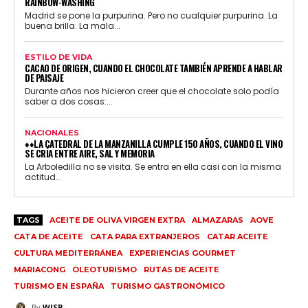
RAINBOW-WASHING
Madrid se pone la purpurina. Pero no cualquier purpurina. La
buena brilla. La mala...
ESTILO DE VIDA
CACAO DE ORIGEN, CUANDO EL CHOCOLATE TAMBIÉN APRENDE A HABLAR
DE PAISAJE
Durante años nos hicieron creer que el chocolate solo podía
saber a dos cosas:...
NACIONALES
♦♦LA CATEDRAL DE LA MANZANILLA CUMPLE 150 AÑOS, CUANDO EL VINO
SE CRÍA ENTRE AIRE, SAL Y MEMORIA
La Arboledilla no se visita. Se entra en ella casi con la misma
actitud...
TAGS
ACEITE DE OLIVA VIRGEN EXTRA
ALMAZARAS
AOVE
CATA DE ACEITE
CATA PARA EXTRANJEROS
CATAR ACEITE
CULTURA MEDITERRÁNEA
EXPERIENCIAS GOURMET
MARIACONG
OLEOTURISMO
RUTAS DE ACEITE
TURISMO EN ESPAÑA
TURISMO GASTRONÓMICO
By
WISP