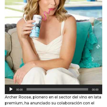
A
00:00
00:00
u
Archer Roose, pionero en el sector del vino en lata
d
premium, ha anunciado su colaboración con el
i