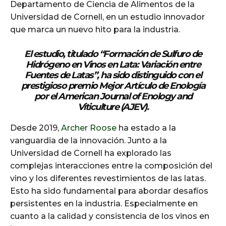
Departamento de Ciencia de Alimentos de la
o
Universidad de Cornell, en un estudio innovador
P
que marca un nuevo hito para la industria.
l
a
El estudio, titulado “Formación de Sulfuro de
y
Hidrógeno en Vinos en Lata: Variación entre
e
Fuentes de Latas”, ha sido distinguido con el
r
prestigioso premio Mejor Artículo de Enología
por el American Journal of Enology and
Viticulture (
AJEV
).
Desde 2019,
Archer Roose
ha estado a la
vanguardia de la innovación. Junto a la
Universidad de Cornell ha explorado las
complejas interacciones entre la composición del
vino y los diferentes revestimientos de las latas.
Esto ha sido fundamental para abordar desafíos
persistentes en la industria. Especialmente en
cuanto a la calidad y consistencia de los vinos en