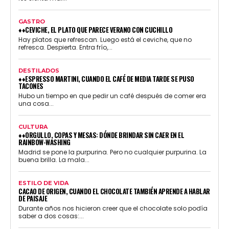
GASTRO
♦♦CEVICHE, EL PLATO QUE PARECE VERANO CON CUCHILLO
Hay platos que refrescan. Luego está el ceviche, que no
refresca. Despierta. Entra frío,...
DESTILADOS
♦♦ESPRESSO MARTINI, CUANDO EL CAFÉ DE MEDIA TARDE SE PUSO
TACONES
Hubo un tiempo en que pedir un café después de comer era
una cosa...
CULTURA
♦♦ORGULLO, COPAS Y MESAS: DÓNDE BRINDAR SIN CAER EN EL
RAINBOW-WASHING
Madrid se pone la purpurina. Pero no cualquier purpurina. La
buena brilla. La mala...
ESTILO DE VIDA
CACAO DE ORIGEN, CUANDO EL CHOCOLATE TAMBIÉN APRENDE A HABLAR
DE PAISAJE
Durante años nos hicieron creer que el chocolate solo podía
saber a dos cosas:...