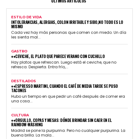
ÚLTIMOS ARTÍCULOS
ESTILO DE VIDA
INTOLERANCIAS, ALERGIAS, COLON IRRITABLE Y SIBO,NO TODO ES LO
MISMO
Cada vez hay más personas que comen con miedo. Un día
les sienta mal...
GASTRO
♦♦CEVICHE, EL PLATO QUE PARECE VERANO CON CUCHILLO
Hay platos que refrescan. Luego está el ceviche, que no
refresca. Despierta. Entra frío,...
DESTILADOS
♦♦ESPRESSO MARTINI, CUANDO EL CAFÉ DE MEDIA TARDE SE PUSO
TACONES
Hubo un tiempo en que pedir un café después de comer era
una cosa...
CULTURA
♦♦ORGULLO, COPAS Y MESAS: DÓNDE BRINDAR SIN CAER EN EL
RAINBOW-WASHING
Madrid se pone la purpurina. Pero no cualquier purpurina. La
buena brilla. La mala...