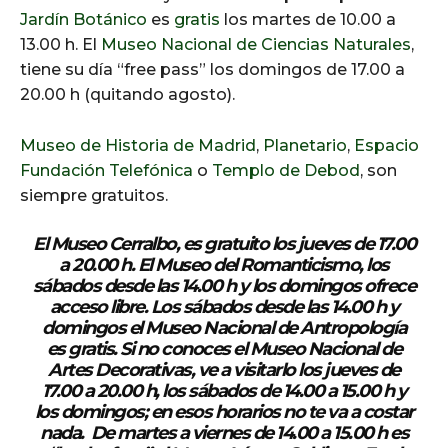
Jardín Botánico
es
gratis
los martes de 10.00 a
13.00 h. El
Museo Nacional de Ciencias Naturales
,
tiene su día “free pass” los domingos de 17.00 a
20.00 h (quitando agosto).
Museo de Historia de Madrid
,
Planetario
,
Espacio
Fundación Telefónica
o
Templo de Debod
, son
siempre gratuitos.
El
Museo Cerralbo
, es gratuito los jueves de 17.00
a 20.00 h. El
Museo del Romanticismo
, los
sábados desde las 14.00 h y los domingos ofrece
acceso libre. Los sábados desde las 14.00 h y
domingos el
Museo Nacional de Antropología
es gratis. Si no conoces el
Museo Nacional de
Artes Decorativas
, ve a visitarlo los jueves de
17.00 a 20.00 h, los sábados de 14.00 a 15.00 h y
los domingos; en esos horarios no te va a costar
nada. De martes a viernes de 14.00 a 15.00 h es