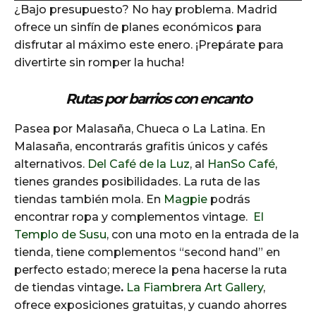
¿Bajo presupuesto? No hay problema. Madrid
d
ofrece un sinfín de planes económicos para
i
disfrutar al máximo este enero. ¡Prepárate para
o
divertirte sin romper la hucha!
P
l
Rutas por barrios con encanto
a
y
Pasea por Malasaña, Chueca o La Latina. En
e
Malasaña, encontrarás grafitis únicos y cafés
r
alternativos.
Del Café de la Luz
, al
HanSo Café
,
tienes grandes posibilidades. La ruta de las
tiendas también mola. En
Magpie
podrás
encontrar ropa y complementos vintage.
El
Templo de Susu
, con una moto en la entrada de la
tienda, tiene complementos “second hand” en
perfecto estado; merece la pena hacerse la ruta
de tiendas vintage
.
La Fiambrera Art Gallery
,
ofrece exposiciones gratuitas, y cuando ahorres