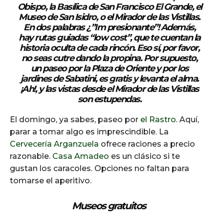
Obispo
, la
Basílica de San Francisco El Grande
, el
Museo de San Isidro
, o el
Mirador de las Vistillas
.
En dos palabras ¿”Im presionante”! Además,
hay
rutas guiadas
“low cost”, que te cuentan la
historia oculta de cada rincón. Eso sí, por favor,
no seas cutre dando la propina. Por supuesto,
un paseo por la
Plaza de Oriente
y por los
jardines de Sabatini
, es gratis y levanta el alma.
¡Ah!, y las vistas desde el Mirador de las Vistillas
son estupendas.
El domingo, ya sabes, paseo por
el Rastro
. Aquí,
parar a tomar algo es imprescindible. La
Cervecería Arganzuela
ofrece raciones a precio
razonable.
Casa Amadeo
es un clásico si te
gustan los caracoles. Opciones no faltan para
tomarse el aperitivo.
Museos gratuitos