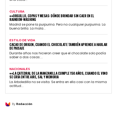
CULTURA
♦♦ORGULLO, COPAS Y MESAS: DÓNDE BRINDAR SIN CAER EN EL
RAINBOW-WASHING
Madrid se pone la purpurina. Pero no cualquier purpurina. La
buena brilla. La mala...
ESTILO DE VIDA
CACAO DE ORIGEN, CUANDO EL CHOCOLATE TAMBIÉN APRENDE A HABLAR
DE PAISAJE
Durante años nos hicieron creer que el chocolate solo podía
saber a dos cosas:...
NACIONALES
♦♦LA CATEDRAL DE LA MANZANILLA CUMPLE 150 AÑOS, CUANDO EL VINO
SE CRÍA ENTRE AIRE, SAL Y MEMORIA
La Arboledilla no se visita. Se entra en ella casi con la misma
actitud...
By
Redacción