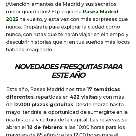
¡Atención, amantes de Madrid y sus secretos
d
mejor guardados! El programa
Pasea Madrid
i
2025
ha vuelto, y esta vez con más sorpresas que
o
nunca. Prepárate para explorar la ciudad como
P
nunca, con rutas que te harán viajar en el tiempo y
l
descubrir historias que ni en tus sueños más locos
a
habrías imaginado.
y
e
NOVEDADES FRESQUITAS PARA
r
ESTE AÑO
Este año, Pasea Madrid nos trae
17 temáticas
diferentes
, repartidas en
422 visitas
y con más
de
12.000 plazas gratuitas
. Desde marzo hasta
mayo, tendrás la oportunidad de sumergirte en la
rica historia y cultura de la capital. Las reservas se
abren el
18 de febrero
: a las 10:00 horas para los
mayores de 65 años y a las 12:00 horas para el