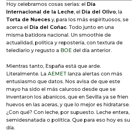
Hoy celebramos cosas serias: el
Día
d
Internacional de la Leche
, el
Día del Olivo
, la
i
Torta de Nueces
y, para los más espirituosos, se
o
acerca el
Día del Coñac
. Todo junto en una
P
misma batidora nacional. Un smoothie de
l
actualidad, política y repostería, con textura de
a
telediario y regusto a
BOE
del día anterior.
y
e
Mientras tanto, España está que arde.
r
Literalmente. La
AEMET
lanza alertas con más
entusiasmo que datos. Nos avisa de que este
mayo ha sido el más caluroso desde que se
inventaron los abanicos, que en Sevilla ya se fríen
huevos en las aceras, y que lo mejor es hidratarse.
¿Con qué? Con leche, por supuesto. Leche entera,
semidesnatada o política. Que para eso hoy es su
día.