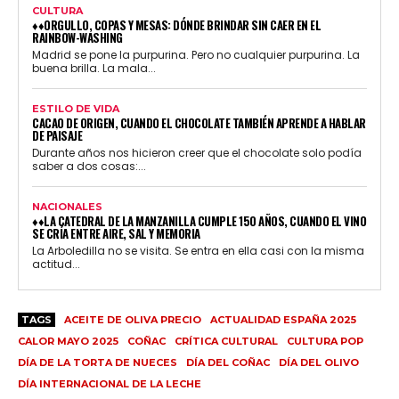
CULTURA
♦♦ORGULLO, COPAS Y MESAS: DÓNDE BRINDAR SIN CAER EN EL
RAINBOW-WASHING
Madrid se pone la purpurina. Pero no cualquier purpurina. La
buena brilla. La mala...
ESTILO DE VIDA
CACAO DE ORIGEN, CUANDO EL CHOCOLATE TAMBIÉN APRENDE A HABLAR
DE PAISAJE
Durante años nos hicieron creer que el chocolate solo podía
saber a dos cosas:...
NACIONALES
♦♦LA CATEDRAL DE LA MANZANILLA CUMPLE 150 AÑOS, CUANDO EL VINO
SE CRÍA ENTRE AIRE, SAL Y MEMORIA
La Arboledilla no se visita. Se entra en ella casi con la misma
actitud...
TAGS
ACEITE DE OLIVA PRECIO
ACTUALIDAD ESPAÑA 2025
CALOR MAYO 2025
COÑAC
CRÍTICA CULTURAL
CULTURA POP
DÍA DE LA TORTA DE NUECES
DÍA DEL COÑAC
DÍA DEL OLIVO
DÍA INTERNACIONAL DE LA LECHE