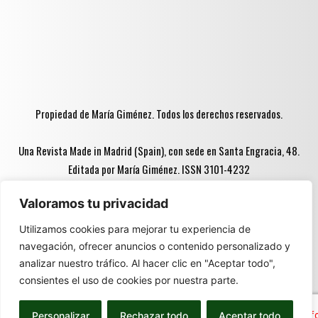
Propiedad de María Giménez. Todos los derechos reservados.
Una Revista Made in Madrid (Spain), con sede en Santa Engracia, 48.
Editada por María Giménez. ISSN 3101-4232
Valoramos tu privacidad
Advertencia ♦♦:
Utilizamos cookies para mejorar tu experiencia de
navegación, ofrecer anuncios o contenido personalizado y
Parte del contenido de este espacio está destinado
analizar nuestro tráfico. Al hacer clic en "Aceptar todo",
exclusivamente a personas mayores de 18 años ♦♦.
consientes el uso de cookies por nuestra parte.
Promovemos el disfrute responsable de las bebidas
alcohólicas. Prohibida su lectura o distribución a menores de
Personalizar
Rechazar todo
Aceptar todo