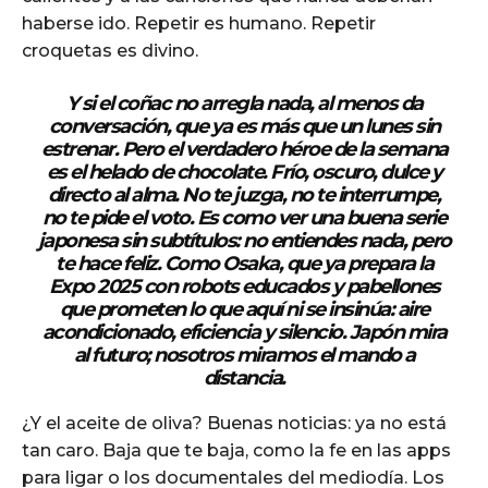
haberse ido. Repetir es humano. Repetir
croquetas es divino.
Y si el coñac no arregla nada, al menos da
conversación, que ya es más que un lunes sin
estrenar. Pero el verdadero héroe de la semana
es el helado de chocolate. Frío, oscuro, dulce y
directo al alma. No te juzga, no te interrumpe,
no te pide el voto. Es como ver una buena serie
japonesa sin subtítulos: no entiendes nada, pero
te hace feliz. Como Osaka, que ya prepara la
Expo 2025 con robots educados y pabellones
que prometen lo que aquí ni se insinúa: aire
acondicionado, eficiencia y silencio. Japón mira
al futuro; nosotros miramos el mando a
distancia.
¿Y el aceite de oliva? Buenas noticias: ya no está
tan caro. Baja que te baja, como la fe en las apps
para ligar o los documentales del mediodía. Los