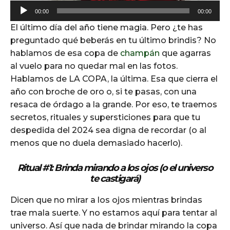
A
00:00
00:00
u
El último día del año tiene magia. Pero ¿te has
d
preguntado qué beberás en tu último brindis? No
i
hablamos de esa copa de
champán
que agarras
o
al vuelo para no quedar mal en las fotos.
P
Hablamos de LA COPA, la última. Esa que cierra el
l
año con broche de oro o, si te pasas, con una
a
resaca de órdago a la grande. Por eso, te traemos
y
secretos, rituales y supersticiones para que tu
e
despedida del 2024 sea digna de recordar (o al
r
menos que no duela demasiado hacerlo).
Ritual #1: Brinda mirando a los ojos (o el universo
te castigará)
Dicen que no mirar a los ojos mientras brindas
trae mala suerte. Y no estamos aquí para tentar al
universo. Así que nada de brindar mirando la copa