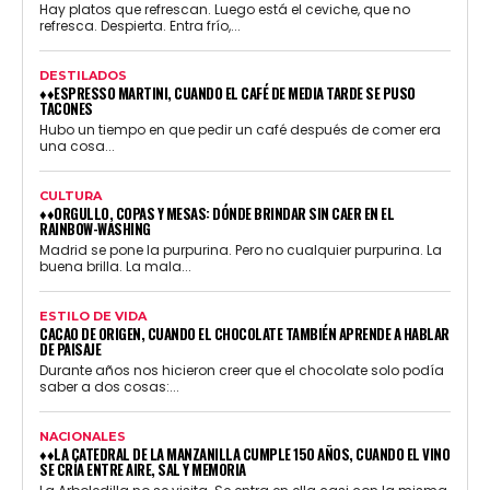
Hay platos que refrescan. Luego está el ceviche, que no
refresca. Despierta. Entra frío,...
DESTILADOS
♦♦ESPRESSO MARTINI, CUANDO EL CAFÉ DE MEDIA TARDE SE PUSO
TACONES
Hubo un tiempo en que pedir un café después de comer era
una cosa...
CULTURA
♦♦ORGULLO, COPAS Y MESAS: DÓNDE BRINDAR SIN CAER EN EL
RAINBOW-WASHING
Madrid se pone la purpurina. Pero no cualquier purpurina. La
buena brilla. La mala...
ESTILO DE VIDA
CACAO DE ORIGEN, CUANDO EL CHOCOLATE TAMBIÉN APRENDE A HABLAR
DE PAISAJE
Durante años nos hicieron creer que el chocolate solo podía
saber a dos cosas:...
NACIONALES
♦♦LA CATEDRAL DE LA MANZANILLA CUMPLE 150 AÑOS, CUANDO EL VINO
SE CRÍA ENTRE AIRE, SAL Y MEMORIA