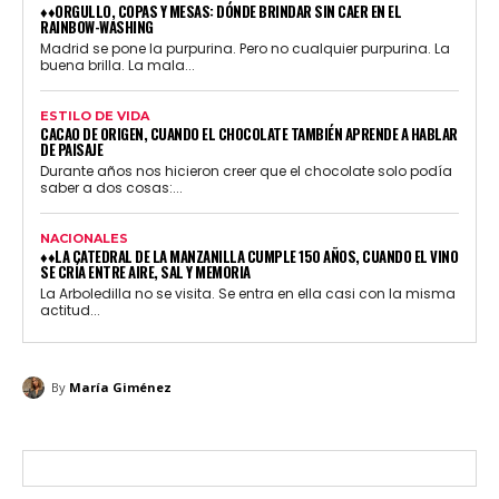
♦♦ORGULLO, COPAS Y MESAS: DÓNDE BRINDAR SIN CAER EN EL
RAINBOW-WASHING
Madrid se pone la purpurina. Pero no cualquier purpurina. La
buena brilla. La mala...
ESTILO DE VIDA
CACAO DE ORIGEN, CUANDO EL CHOCOLATE TAMBIÉN APRENDE A HABLAR
DE PAISAJE
Durante años nos hicieron creer que el chocolate solo podía
saber a dos cosas:...
NACIONALES
♦♦LA CATEDRAL DE LA MANZANILLA CUMPLE 150 AÑOS, CUANDO EL VINO
SE CRÍA ENTRE AIRE, SAL Y MEMORIA
La Arboledilla no se visita. Se entra en ella casi con la misma
actitud...
By
María Giménez