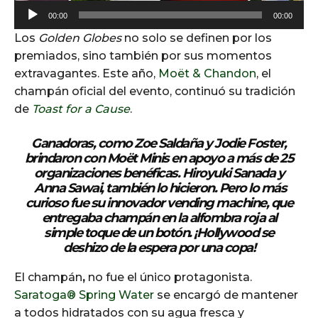
A
00:00
00:00
u
Los
Golden Globes
no solo se definen por los
d
premiados, sino también por sus momentos
i
extravagantes. Este año,
Moët & Chandon
, el
o
champán oficial del evento, continuó su tradición
P
de
Toast for a Cause
.
l
a
Ganadoras, como Zoe Saldaña y Jodie Foster,
y
brindaron con
Moët Minis
en apoyo a más de 25
e
organizaciones benéficas. Hiroyuki Sanada y
r
Anna Sawai, también lo hicieron. Pero lo más
curioso fue su innovador
vending machine
, que
entregaba champán en la alfombra roja al
simple toque de un botón. ¡Hollywood se
deshizo de la espera por una copa!
El champán
,
no fue el único protagonista.
Saratoga® Spring Water
se encargó de mantener
a todos hidratados con su agua fresca y