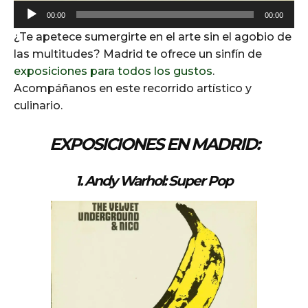
A
00:00
00:00
u
¿Te apetece sumergirte en el arte sin el agobio de
d
las multitudes? Madrid te ofrece un sinfín de
i
exposiciones para todos los gustos
.
o
Acompáñanos en este recorrido artístico y
P
culinario.
l
a
EXPOSICIONES EN MADRID:
y
e
1.
Andy Warhol: Super Pop
r