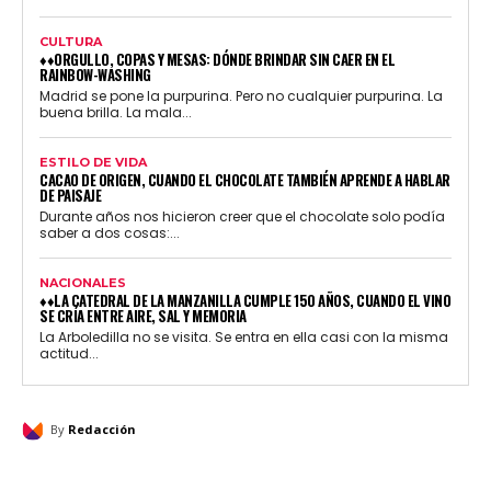
CULTURA
♦♦ORGULLO, COPAS Y MESAS: DÓNDE BRINDAR SIN CAER EN EL
RAINBOW-WASHING
Madrid se pone la purpurina. Pero no cualquier purpurina. La
buena brilla. La mala...
ESTILO DE VIDA
CACAO DE ORIGEN, CUANDO EL CHOCOLATE TAMBIÉN APRENDE A HABLAR
DE PAISAJE
Durante años nos hicieron creer que el chocolate solo podía
saber a dos cosas:...
NACIONALES
♦♦LA CATEDRAL DE LA MANZANILLA CUMPLE 150 AÑOS, CUANDO EL VINO
SE CRÍA ENTRE AIRE, SAL Y MEMORIA
La Arboledilla no se visita. Se entra en ella casi con la misma
actitud...
By
Redacción