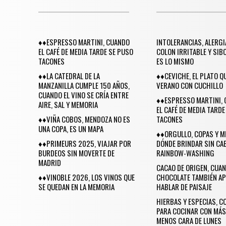
♦♦ESPRESSO MARTINI, CUANDO
INTOLERANCIAS, ALERGI
EL CAFÉ DE MEDIA TARDE SE PUSO
COLON IRRITABLE Y SIB
TACONES
ES LO MISMO
♦♦LA CATEDRAL DE LA
♦♦CEVICHE, EL PLATO Q
MANZANILLA CUMPLE 150 AÑOS,
VERANO CON CUCHILLO
CUANDO EL VINO SE CRÍA ENTRE
♦♦ESPRESSO MARTINI,
AIRE, SAL Y MEMORIA
EL CAFÉ DE MEDIA TARDE
♦♦VIÑA COBOS, MENDOZA NO ES
TACONES
UNA COPA, ES UN MAPA
♦♦ORGULLO, COPAS Y M
♦♦PRIMEURS 2025, VIAJAR POR
DÓNDE BRINDAR SIN CAE
BURDEOS SIN MOVERTE DE
RAINBOW-WASHING
MADRID
CACAO DE ORIGEN, CUAN
♦♦VINOBLE 2026, LOS VINOS QUE
CHOCOLATE TAMBIÉN AP
SE QUEDAN EN LA MEMORIA
HABLAR DE PAISAJE
HIERBAS Y ESPECIAS, 
PARA COCINAR CON MÁS
MENOS CARA DE LUNES