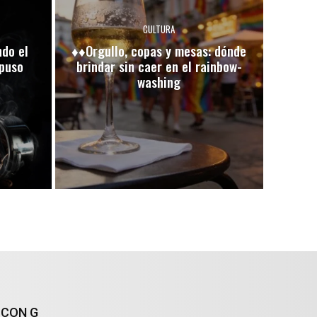
CULTURA
ndo el
♦♦Orgullo, copas y mesas: dónde
 puso
brindar sin caer en el rainbow-
washing
 CON G