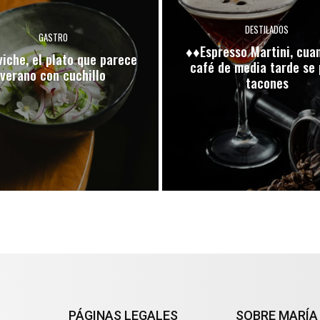
DESTILADOS
GASTRO
♦♦Espresso Martini, cua
iche, el plato que parece
café de media tarde se
verano con cuchillo
tacones
PÁGINAS LEGALES
SOBRE MARÍA