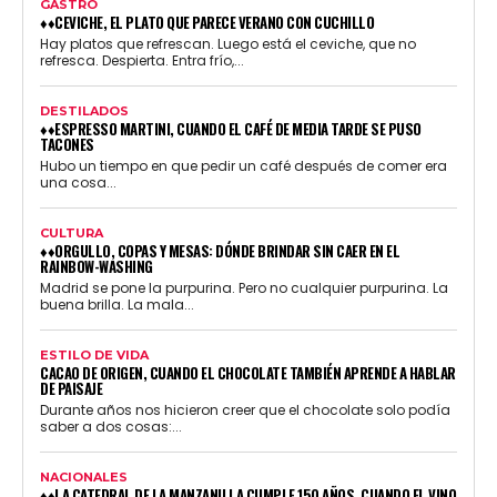
GASTRO
♦♦CEVICHE, EL PLATO QUE PARECE VERANO CON CUCHILLO
Hay platos que refrescan. Luego está el ceviche, que no
refresca. Despierta. Entra frío,...
DESTILADOS
♦♦ESPRESSO MARTINI, CUANDO EL CAFÉ DE MEDIA TARDE SE PUSO
TACONES
Hubo un tiempo en que pedir un café después de comer era
una cosa...
CULTURA
♦♦ORGULLO, COPAS Y MESAS: DÓNDE BRINDAR SIN CAER EN EL
RAINBOW-WASHING
Madrid se pone la purpurina. Pero no cualquier purpurina. La
buena brilla. La mala...
ESTILO DE VIDA
CACAO DE ORIGEN, CUANDO EL CHOCOLATE TAMBIÉN APRENDE A HABLAR
DE PAISAJE
Durante años nos hicieron creer que el chocolate solo podía
saber a dos cosas:...
NACIONALES
♦♦LA CATEDRAL DE LA MANZANILLA CUMPLE 150 AÑOS, CUANDO EL VINO