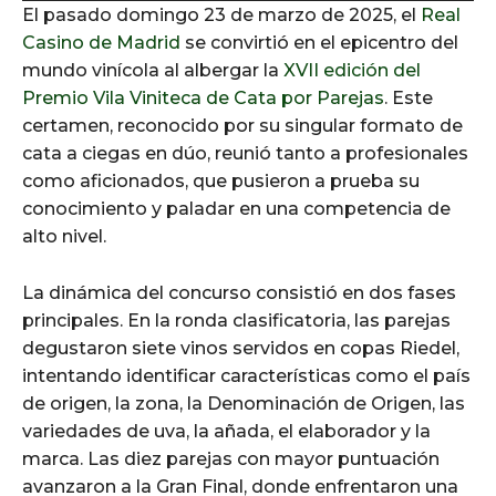
El pasado domingo 23 de marzo de 2025, el
Real
d
Casino de Madrid
se convirtió en el epicentro del
i
mundo vinícola al albergar la
XVII edición del
o
Premio Vila Viniteca de Cata por Parejas
. Este
P
certamen, reconocido por su singular formato de
l
cata a ciegas en dúo, reunió tanto a profesionales
a
como aficionados, que pusieron a prueba su
y
conocimiento y paladar en una competencia de
e
alto nivel.​
r
La dinámica del concurso consistió en dos fases
principales. En la ronda clasificatoria, las parejas
degustaron siete vinos servidos en copas Riedel,
intentando identificar características como el país
de origen, la zona, la Denominación de Origen, las
variedades de uva, la añada, el elaborador y la
marca. Las diez parejas con mayor puntuación
avanzaron a la Gran Final, donde enfrentaron una