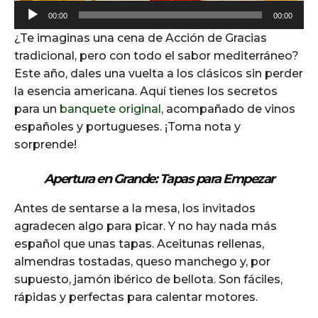
A
00:00
00:00
u
¿Te imaginas una cena de Acción de Gracias
d
tradicional, pero con todo el sabor mediterráneo?
i
Este año, dales una vuelta a los clásicos sin perder
o
la esencia americana. Aquí tienes los secretos
P
para un
banquete original,
acompañado de vinos
l
españoles y portugueses. ¡Toma nota y
a
sorprende!
y
e
Apertura en Grande: Tapas para Empezar
r
Antes de sentarse a la mesa, los invitados
agradecen algo para picar. Y no hay nada más
español que unas tapas. Aceitunas rellenas,
almendras tostadas, queso manchego y, por
supuesto, jamón ibérico de bellota. Son fáciles,
rápidas y perfectas para calentar motores.