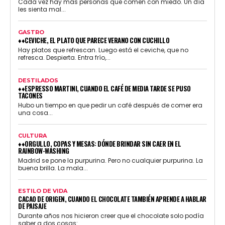
Cada vez hay más personas que comen con miedo. Un día
les sienta mal...
GASTRO
♦♦CEVICHE, EL PLATO QUE PARECE VERANO CON CUCHILLO
Hay platos que refrescan. Luego está el ceviche, que no
refresca. Despierta. Entra frío,...
DESTILADOS
♦♦ESPRESSO MARTINI, CUANDO EL CAFÉ DE MEDIA TARDE SE PUSO
TACONES
Hubo un tiempo en que pedir un café después de comer era
una cosa...
CULTURA
♦♦ORGULLO, COPAS Y MESAS: DÓNDE BRINDAR SIN CAER EN EL
RAINBOW-WASHING
Madrid se pone la purpurina. Pero no cualquier purpurina. La
buena brilla. La mala...
ESTILO DE VIDA
CACAO DE ORIGEN, CUANDO EL CHOCOLATE TAMBIÉN APRENDE A HABLAR
DE PAISAJE
Durante años nos hicieron creer que el chocolate solo podía
saber a dos cosas:...